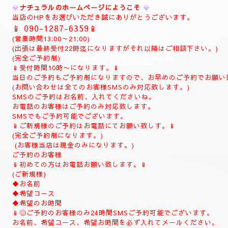
💎
ご予約制
💎
お電話 (
090-1287-6359
)
(事前の完全ご予約制)
当日でもご予約可能でございます。
10時よりお電話でご予約の受付致します。
(土曜日は9時よりお電話受付致します)
お時間の完全ご予約制になります。
(ご予約は完全ご予約制です。)
❖❖❖❖❖❖❖❖❖❖❖❖❖❖❖❖
💎
ナチュラルのホームページにようこそ
💎