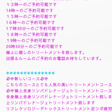
🥀🌹新しいコース🥀🌹
🥀８月のおすすめコースになります。🥀
８月６日からの新しいコース一番おすすめ致します。
🥀ラグジュアリーダブルセラピストコース🥀
ダブルセラピストコースで日頃の疲れた身体を心ゆく
します。ご満足行く最高のトリートメントを致します
全身極上リンパドレナージュトリートメント致します
よむぎ蒸しトリートメント、ヘッドスパマッサージパ
します、指圧足つぼリフレクソロジージャプカサイ＆
９０分¥26000
１２０分¥30000⇒¥28000
１５０分¥36000⇒¥33000
❖❖❖❖❖❖❖
🌺🌻✨８月8日土曜日
🌻✨🌺
空きお時間になります。
9時30分からご予約のお電話受付致します。
１３時〜のご予約可能です