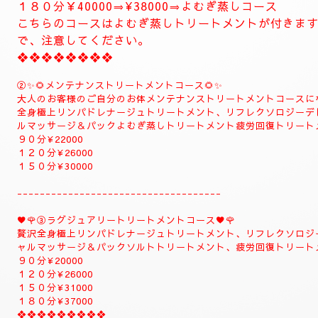
とにかくお体がだるい方は是非おすすめ致します。
お体が軽くなり、とても癒されます。
精神的にお疲れの方におすすめ致します。
１２０分⇒¥30000⇒¥27000
１５０分⇒¥35000⇒¥33000
❖❖❖❖❖❖❖
❖❖❖❖❖❖❖❖❖❖❖❖
✨８月のおすすめコース✨
🌺🌻①ジャプカサイ＆リンガムトリートメントコース🌻
当店一番人気の高いトリートメントコースになります
全身極上リンパドレナージュトリートメント、リフレ
メント足ツボ疲労回復トリートメント、ジャプカサイ
むぎ蒸しコース
９０分¥22000
１２０分¥28000⇒¥26000⇒よむぎ蒸しコース
１５０分¥32000⇒¥30000⇒よむぎ蒸しコース
１８０分￥40000⇒¥38000⇒よむぎ蒸しコース