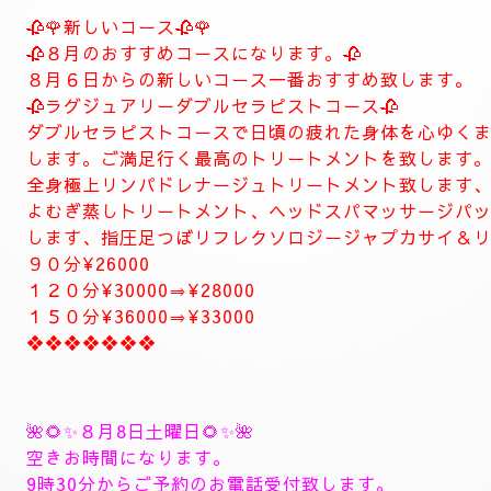
当店は現金のみになります。
クレジットカードは使えません。
❖❖❖❖❖❖❖❖❖❖❖❖❖❖
🍀お店のコンセプト🍀
当店は純粋で健全なリラクゼーションサロンです。お客様へのおも
お客様には質の高いトリートメント丁寧な接客、カウンセリングを
くつろげる空間の中で上質なトリートメントで心身共にリラックス
しで疲れた貴方様のお体を丁寧なトリートメントで癒やします。
ナチュラルはリラグゼーション、エステを中心としたお店になりま
ナチュラルはお客様のお体と健康維持のメンテナスサロンを目指し
お客様に寄り添ったおもてなしを心がけております。
癒しとリラグゼーショントリートメントを高めていきます。
ナチュラルは完全プライベートトリートメントサロン貸し切りゆっ
大人の隠れ家、本格的リラグゼーションサロンです。
紳士的なお客様に来て頂きたいと思います。
当店はマナーのいいお客様に来て頂きたいと思います。
当店は安心、安全なお店になります。
大人の隠れ家的サロン
❖❖❖❖❖❖❖