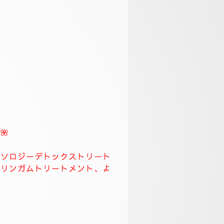
スになります。
🌹
ます、何時もより長めに全身極
労回復トリートメント長めに致