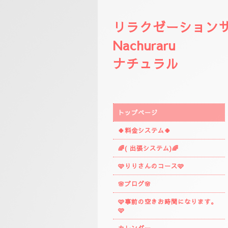
リラクゼーション
Nachuraru
ナチュラル
トップページ
🍀料金システム🍀
🌈( 出張システム)🌈
🩷りりさんのコース🩷
🌸ブログ🌸
🩷事前の空きお時間になります。
🩷