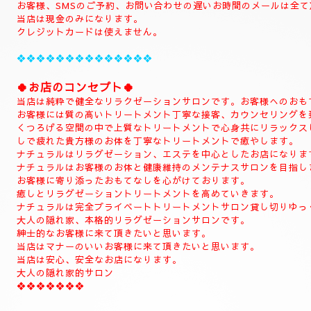
当店のHPをお選びいただき誠にありがとうございます。
📱
090-1287-6359
📱
(営業時間13:00～21:00)
(出張は最終受付22時迄になりますがそれ以降はご相談下さい。)
(完全ご予約制)
📱受付時間10時〜になります。📱
当日のご予約もご予約制になりますので、お早めのご予約でお願い
(お問い合わせは全てのお客様SMSのみ対応致します。)
SMSのご予約はお名前、入れてくださいね。
お電話のお客様はご予約のみ対応致します。
SMSでもご予約可能でございます。
📱ご新規様のご予約はお電話にてお願い致しす。📱
(完全ご予約制になります。)
(お客様当店は現金のみになります。)
ご予約のお客様
📱初めての方はお電話お願い致します。📱
(ご新規様)
◆お名前
◆希望コース
◆希望のお時間
📱😊ご予約のお客様のみ24時間SMSご予約可能でございます。
お名前、希望コース、希望お時間を必ず入れてメールください。
お客様、SMSのご予約、お問い合わせの遅いお時間のメールは全