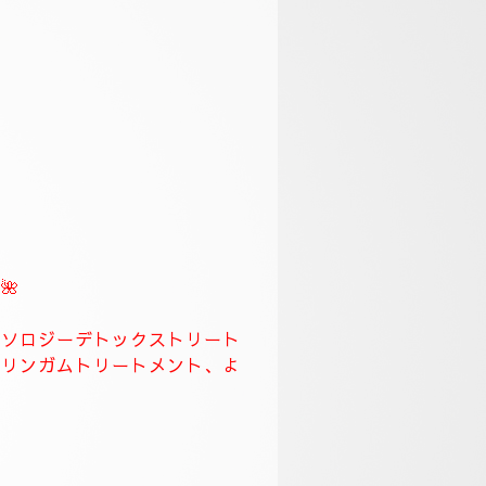
スになります。
🌹
ます、何時もより長めに全身極
労回復トリートメント長めに致