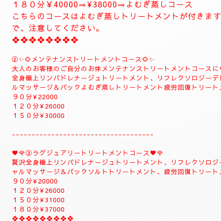
とにかくお体がだるい方は是非おすすめ致します。
お体が軽くなり、とても癒されます。
精神的にお疲れの方におすすめ致します。
１２０分⇒¥30000⇒¥27000
１５０分⇒¥35000⇒¥33000
❖❖❖❖❖❖❖
❖❖❖❖❖❖❖❖❖❖❖❖
✨８月のおすすめコース✨
🌺🌻①ジャプカサイ＆リンガムトリートメントコース🌻
当店一番人気の高いトリートメントコースになります
全身極上リンパドレナージュトリートメント、リフレ
メント足ツボ疲労回復トリートメント、ジャプカサイ
むぎ蒸しコース
９０分¥22000
１２０分¥28000⇒¥26000⇒よむぎ蒸しコース
１５０分¥32000⇒¥30000⇒よむぎ蒸しコース
１８０分￥40000⇒¥38000⇒よむぎ蒸しコース