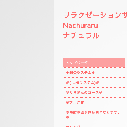
リラクゼーション
Nachuraru
ナチュラル
トップページ
🍀料金システム🍀
🌈( 出張システム)🌈
🩷りりさんのコース🩷
🌸ブログ🌸
🩷事前の空きお時間になります。
🩷