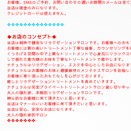
当店のHPをお選びいただき誠にありがとうございます。
📱
090-1287-6359
📱
(営業時間13:00～21:00)
(出張は最終受付22時迄になりますがそれ以降はご相談下さい。)
(完全ご予約制)
📱受付時間10時〜になります。📱
当日のご予約もご予約制になりますので、お早めのご予約でお願い
(お問い合わせは全てのお客様SMSのみ対応致します。)
SMSのご予約はお名前、入れてくださいね。
お電話のお客様はご予約のみ対応致します。
SMSでもご予約可能でございます。
📱ご新規様のご予約はお電話にてお願い致しす。📱
(完全ご予約制になります。)
(お客様当店は現金のみになります。)
ご予約のお客様
📱初めての方はお電話お願い致します。📱
(ご新規様)
◆お名前
◆希望コース
◆希望のお時間
📱😊ご予約のお客様のみ24時間SMSご予約可能でございます。
お名前、希望コース、希望お時間を必ず入れてメールください。
お客様、SMSのご予約、お問い合わせの遅いお時間のメールは全