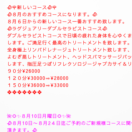
当店は現金のみになります。
クレジットカードは使えません。
❖❖❖❖❖❖❖❖❖❖❖❖❖❖
🍀お店のコンセプト🍀
当店は純粋で健全なリラクゼーションサロンです。お客様へのおも
お客様には質の高いトリートメント丁寧な接客、カウンセリングを
くつろげる空間の中で上質なトリートメントで心身共にリラックス
しで疲れた貴方様のお体を丁寧なトリートメントで癒やします。
ナチュラルはリラグゼーション、エステを中心としたお店になりま
ナチュラルはお客様のお体と健康維持のメンテナスサロンを目指し
お客様に寄り添ったおもてなしを心がけております。
癒しとリラグゼーショントリートメントを高めていきます。
ナチュラルは完全プライベートトリートメントサロン貸し切りゆっ
大人の隠れ家、本格的リラグゼーションサロンです。
紳士的なお客様に来て頂きたいと思います。
当店はマナーのいいお客様に来て頂きたいと思います。
当店は安心、安全なお店になります。
大人の隠れ家的サロン
❖❖❖❖❖❖❖