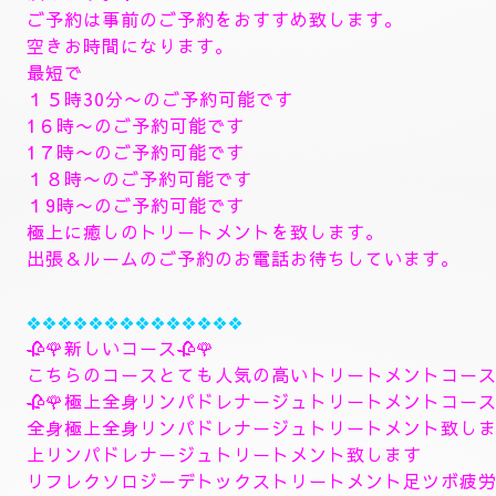
🥀🌹新しいコース🥀🌹
🥀８月のおすすめコースになります。🥀
８月６日からの新しいコース一番おすすめ致します。
🥀ラグジュアリーダブルセラピストコース🥀
ダブルセラピストコースで日頃の疲れた身体を心ゆく
します。ご満足行く最高のトリートメントを致します
全身極上リンパドレナージュトリートメント致します
よむぎ蒸しトリートメント、ヘッドスパマッサージパ
します、指圧足つぼリフレクソロジージャプカサイ＆
９０分¥26000
１２０分¥30000⇒¥28000
１５０分¥36000⇒¥33000
❖❖❖❖❖❖❖
🌺🌻✨８月10日月曜日
🌻✨🌺
🥀８月10日〜８月2４日迄ご予約のご新規様コースに
頂きます。🥀
ご予約は事前のご予約をおすすめ致します。