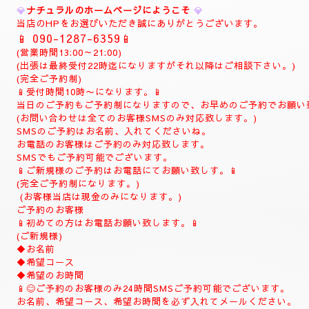
💎
ご予約制
💎
お電話 (
090-1287-6359
)
(事前の完全ご予約制)
当日でもご予約可能でございます。
10時よりお電話でご予約の受付致します。
(土曜日は9時よりお電話受付致します)
お時間の完全ご予約制になります。
(ご予約は完全ご予約制です。)
❖❖❖❖❖❖❖❖❖❖❖❖❖❖❖❖
💎
ナチュラルのホームページにようこそ
💎