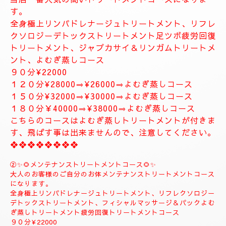
お体が軽くなり、とても癒されます。
精神的にお疲れの方におすすめ致します。
１２０分⇒¥30000⇒¥27000
１５０分⇒¥35000⇒¥33000
❖❖❖❖❖❖❖
❖❖❖❖❖❖❖❖❖❖❖❖
✨８月のおすすめコース✨
🌺🌻①ジャプカサイ＆リンガムトリートメントコース
🌻🌺
当店一番人気の高いトリートメントコースになりま
す。
全身極上リンパドレナージュトリートメント、リフレ
クソロジーデトックストリートメント足ツボ疲労回復
トリートメント、ジャプカサイ＆リンガムトリートメ
ント、よむぎ蒸しコース
９０分¥22000
１２０分¥28000⇒¥26000⇒よむぎ蒸しコース