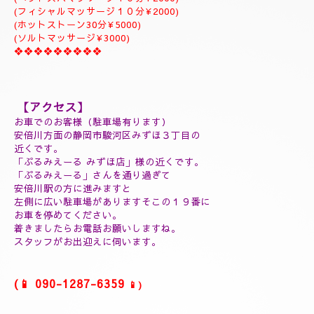
ジャプカサイ＆リンガムトリートメント、よむぎ蒸しコース
９０分￥25000
１２０分¥30000⇒¥28000
１５０分¥35000⇒¥32000
❖❖❖❖❖❖❖❖❖
(延長30分¥7000)
(60分延長¥14000)
(ご指名￥2000)
(よむぎ蒸し30分¥5000)
(よむぎ蒸し45分¥7000)
(リフレクソロジートリートメント30分¥5000)
(ヘッドスパマッサージ１０分¥2000)
(フィシャルマッサージ１０分¥2000)
(ホットストーン30分¥5000)
(ソルトマッサージ¥3000)
❖❖❖❖❖❖❖❖❖
【アクセス】
お車でのお客様（駐車場有ります）