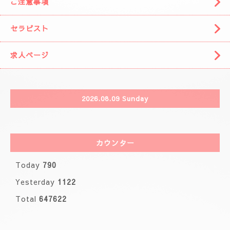
🌈( 出張システム)🌈
🩷りりさんのコース🩷
🌸ブログ🌸
🩷事前の空きお時間になります。🩷
カレンダー
ご注意事項
セラピスト
求人ページ