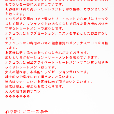
◆お名前
◆希望コース
◆希望のお時間
📱😊ご予約のお客様のみ24時間SMSご予約可能でございます。
お名前、希望コース、希望お時間を必ず入れてメールください。
お客様、SMSのご予約、お問い合わせの遅いお時間のメールは全
て次の朝にメール致します。
当店は現金のみになります。
クレジットカードは使えません。
❖❖❖❖❖❖❖❖❖❖❖❖❖❖
🍀お店のコンセプト🍀
当店は純粋で健全なリラクゼーションサロンです。お客様へのお
もてなしを一番に大切にしています。
お客様には質の高いトリートメント丁寧な接客、カウンセリング
を致します。
くつろげる空間の中で上質なトリートメントで心身共にリラック
スして頂き、ワンランク上のおもてなしで疲れた貴方様のお体を
丁寧なトリートメントで癒やします。
ナチュラルはリラグゼーション、エステを中心としたお店になり
ます。
ナチュラルはお客様のお体と健康維持のメンテナスサロンを目指