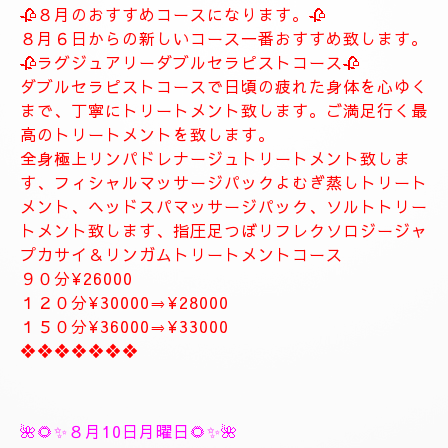
します。
お客様に寄り添ったおもてなしを心がけております。
癒しとリラグゼーショントリートメントを高めていきます。
ナチュラルは完全プライベートトリートメントサロン貸し切りゆ
っくりトリートメント致します。
大人の隠れ家、本格的リラグゼーションサロンです。
紳士的なお客様に来て頂きたいと思います。
当店はマナーのいいお客様に来て頂きたいと思います。
当店は安心、安全なお店になります。
大人の隠れ家的サロン
❖❖❖❖❖❖❖
🥀🌹新しいコース🥀🌹
🥀８月のおすすめコースになります。🥀
８月６日からの新しいコース一番おすすめ致します。
🥀ラグジュアリーダブルセラピストコース🥀
ダブルセラピストコースで日頃の疲れた身体を心ゆく
まで、丁寧にトリートメント致します。ご満足行く最
高のトリートメントを致します。
全身極上リンパドレナージュトリートメント致しま