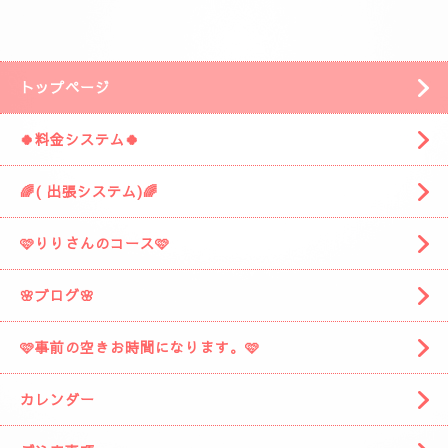
安倍川方面の静岡市駿河区みずほ３丁目の
近くです。
「ぷるみえーる みずほ店」
様の近くです。
「ぷるみえーる」さんを通り過ぎて
安倍川駅の方に進みますと
左側に広い駐車場がありますそこの１９番に
お車を停めてください。
着きましたら
お電話お願いしますね。
スタッフがお出迎えに伺います。
(📱
090-1287-6359
📱)
トップページ
🍀料金システム🍀