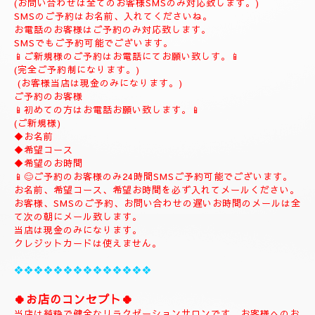
(ご予約は完全ご予約制です。)
❖❖❖❖❖❖❖❖❖❖❖❖❖❖❖❖
💎
ナチュラルのホームページにようこそ
💎
当店のHPをお選びいただき誠にありがとうございます。
📱
090-1287-6359
📱
(営業時間13:00～21:00)
(出張は最終受付22時迄になりますがそれ以降はご相談下さい。)
(完全ご予約制)
📱受付時間10時〜になります。📱
当日のご予約もご予約制になりますので、お早めのご予約でお願
い致します。
(お問い合わせは全てのお客様SMSのみ対応致します。)
SMSのご予約はお名前、入れてくださいね。
お電話のお客様はご予約のみ対応致します。
SMSでもご予約可能でございます。
📱ご新規様のご予約はお電話にてお願い致しす。📱
(完全ご予約制になります。)
(お客様当店は現金のみになります。)
ご予約のお客様
📱初めての方はお電話お願い致します。📱
(ご新規様)