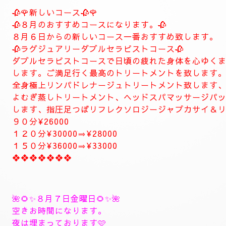
当店は現金のみになります。
クレジットカードは使えません。
❖❖❖❖❖❖❖❖❖❖❖❖❖❖
🍀お店のコンセプト🍀
当店は純粋で健全なリラクゼーションサロンです。お客様へのおも
お客様には質の高いトリートメント丁寧な接客、カウンセリングを
くつろげる空間の中で上質なトリートメントで心身共にリラックス
しで疲れた貴方様のお体を丁寧なトリートメントで癒やします。
ナチュラルはリラグゼーション、エステを中心としたお店になりま
ナチュラルはお客様のお体と健康維持のメンテナスサロンを目指し
お客様に寄り添ったおもてなしを心がけております。
癒しとリラグゼーショントリートメントを高めていきます。
ナチュラルは完全プライベートトリートメントサロン貸し切りゆっ
大人の隠れ家、本格的リラグゼーションサロンです。
紳士的なお客様に来て頂きたいと思います。
当店はマナーのいいお客様に来て頂きたいと思います。
当店は安心、安全なお店になります。
大人の隠れ家的サロン
❖❖❖❖❖❖❖