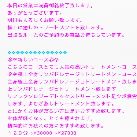
🥀🌹新しいコース🥀🌹
🥀８月のおすすめコースになります。🥀
８月６日からの新しいコース一番おすすめ致します。
🥀ラグジュアリーダブルセラピストコース🥀
ダブルセラピストコースで日頃の疲れた身体を心ゆく
します。ご満足行く最高のトリートメントを致します
全身極上リンパドレナージュトリートメント致します
よむぎ蒸しトリートメント、ヘッドスパマッサージパ
します、指圧足つぼリフレクソロジージャプカサイ＆
９０分¥26000
１２０分¥30000⇒¥28000
１５０分¥36000⇒¥33000
❖❖❖❖❖❖❖
🌺🌻✨８月７日金曜日
🌻✨🌺
空きお時間になります。
夜は埋まっております🩷
本日の営業は満員御礼終了致します。