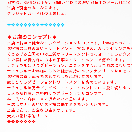
当店のHPをお選びいただき誠にありがとうございます。
📱
090-1287-6359
📱
(営業時間13:00～21:00)
(出張は最終受付22時迄になりますがそれ以降はご相談下さい。)
(完全ご予約制)
📱受付時間10時〜になります。📱
当日のご予約もご予約制になりますので、お早めのご予約でお願い
(お問い合わせは全てのお客様SMSのみ対応致します。)
SMSのご予約はお名前、入れてくださいね。
お電話のお客様はご予約のみ対応致します。
SMSでもご予約可能でございます。
📱ご新規様のご予約はお電話にてお願い致しす。📱
(完全ご予約制になります。)
(お客様当店は現金のみになります。)
ご予約のお客様
📱初めての方はお電話お願い致します。📱
(ご新規様)
◆お名前
◆希望コース
◆希望のお時間
📱😊ご予約のお客様のみ24時間SMSご予約可能でございます。
お名前、希望コース、希望お時間を必ず入れてメールください。
お客様、SMSのご予約、お問い合わせの遅いお時間のメールは全