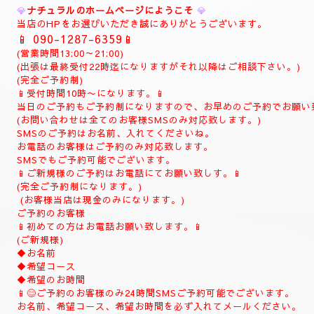
💎
ご予約制
💎
お電話 (
090-1287-6359
)
(事前の完全ご予約制)
当日でもご予約可能でございます。
10時よりお電話でご予約の受付致します。
(土曜日は9時よりお電話受付致します)
お時間の完全ご予約制になります。
(ご予約は完全ご予約制です。)
❖❖❖❖❖❖❖❖❖❖❖❖❖❖❖❖
💎
ナチュラルのホームページにようこそ
💎