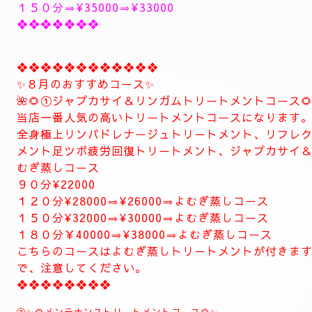
ありがとうございます。
明日もよろしくお願い致します。
極上に癒しのトリートメントを致します。
出張＆ルームのご予約のお電話お待ちしています。
❖❖❖❖❖❖❖❖❖❖❖❖❖❖
🥀🌹新しいコース🥀🌹
こちらのコースとても人気の高いトリートメントコー
🥀🌹極上全身リンパドレナージュトリートメントコース
全身極上全身リンパドレナージュトリートメント致し
上リンパドレナージュトリートメント致します
リフレクソロジーデトックストリートメント足ツボ疲
します、よむぎ蒸しトリートメント致します。
とにかくお体がだるい方は是非おすすめ致します。
お体が軽くなり、とても癒されます。
精神的にお疲れの方におすすめ致します。
１２０分⇒¥30000⇒¥27000
１５０分⇒¥35000⇒¥33000