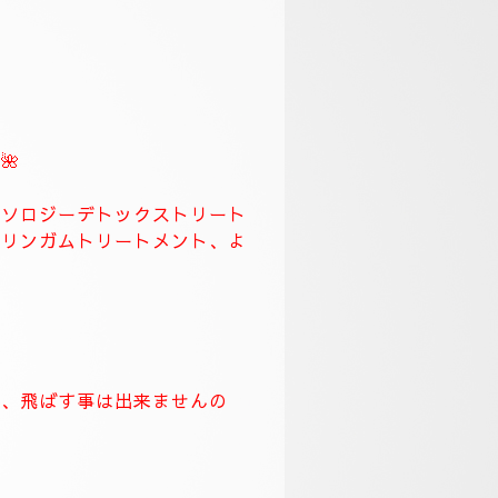
スになります。
🌹
ます、何時もより長めに全身極
労回復トリートメント長めに致