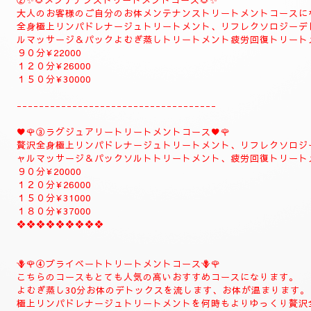
❖❖❖❖❖❖❖
❖❖❖❖❖❖❖❖❖❖❖❖
✨８月のおすすめコース✨
🌺🌻①ジャプカサイ＆リンガムトリートメントコース🌻
当店一番人気の高いトリートメントコースになります
全身極上リンパドレナージュトリートメント、リフレ
メント足ツボ疲労回復トリートメント、ジャプカサイ
むぎ蒸しコース
９０分¥22000
１２０分¥28000⇒¥26000⇒よむぎ蒸しコース
１５０分¥32000⇒¥30000⇒よむぎ蒸しコース
１８０分￥40000⇒¥38000⇒よむぎ蒸しコース
こちらのコースはよむぎ蒸しトリートメントが付きま
で、注意してください。
❖❖❖❖❖❖❖❖
②✨🌻メンテナンストリートメントコース🌻✨