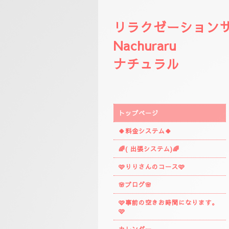
リラクゼーション
Nachuraru
ナチュラル
トップページ
🍀料金システム🍀
🌈( 出張システム)🌈
🩷りりさんのコース🩷
🌸ブログ🌸
🩷事前の空きお時間になります。
🩷