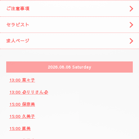
🌈( 出張システム)🌈
🩷りりさんのコース🩷
🌸ブログ🌸
🩷事前の空きお時間になります。🩷
カレンダー
ご注意事項
セラピスト
求人ページ