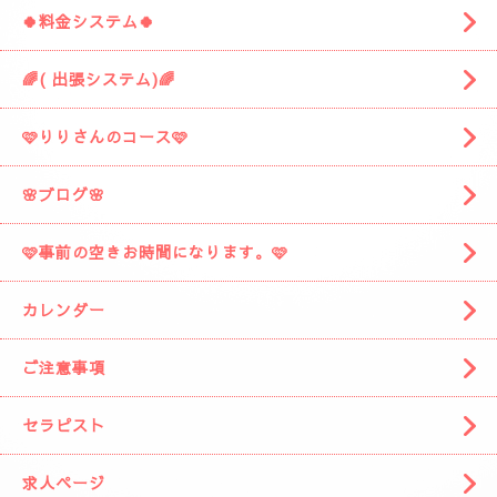
お車を停めてください。
着きましたら
お電話お願いしますね。
スタッフがお出迎えに伺います。
(📱
090-1287-6359
📱)
トップページ
🍀料金システム🍀
🌈( 出張システム)🌈
🩷りりさんのコース🩷
🌸ブログ🌸