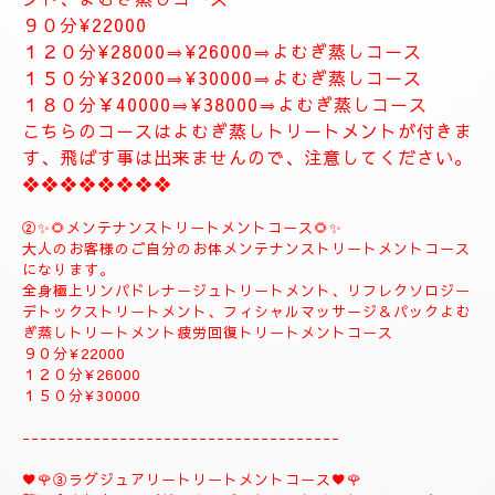
❖❖❖❖❖❖❖❖❖❖❖❖
✨８月のおすすめコース✨
🌺🌻①ジャプカサイ＆リンガムトリートメントコース
🌻🌺
当店一番人気の高いトリートメントコースになりま
す。
全身極上リンパドレナージュトリートメント、リフレ
クソロジーデトックストリートメント足ツボ疲労回復
トリートメント、ジャプカサイ＆リンガムトリートメ
ント、よむぎ蒸しコース
９０分¥22000
１２０分¥28000⇒¥26000⇒よむぎ蒸しコース
１５０分¥32000⇒¥30000⇒よむぎ蒸しコース
１８０分￥40000⇒¥38000⇒よむぎ蒸しコース
こちらのコースはよむぎ蒸しトリートメントが付きま
す、飛ばす事は出来ませんので、注意してください。
❖❖❖❖❖❖❖❖