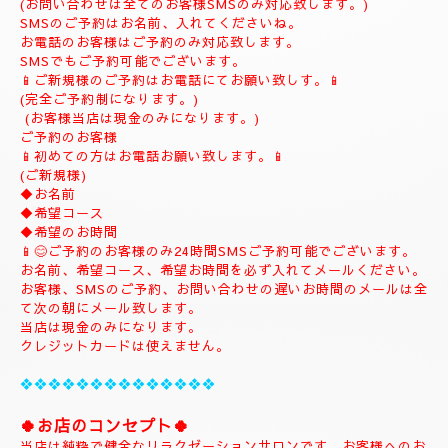
(ご予約は完全ご予約制です。)
❖❖❖❖❖❖❖❖❖❖❖❖❖❖❖❖
💎
ナチュラルのホームページにようこそ
💎
当店のHPをお選びいただき誠にありがとうございます。
📱
090-1287-6359
📱
(営業時間13:00～21:00)
(出張は最終受付22時迄になりますがそれ以降はご相談下さい。)
(完全ご予約制)
📱受付時間10時〜になります。📱
当日のご予約もご予約制になりますので、お早めのご予約でお願
い致します。
(お問い合わせは全てのお客様SMSのみ対応致します。)
SMSのご予約はお名前、入れてくださいね。
お電話のお客様はご予約のみ対応致します。
SMSでもご予約可能でございます。
📱ご新規様のご予約はお電話にてお願い致しす。📱
(完全ご予約制になります。)
(お客様当店は現金のみになります。)
ご予約のお客様
📱初めての方はお電話お願い致します。📱
(ご新規様)