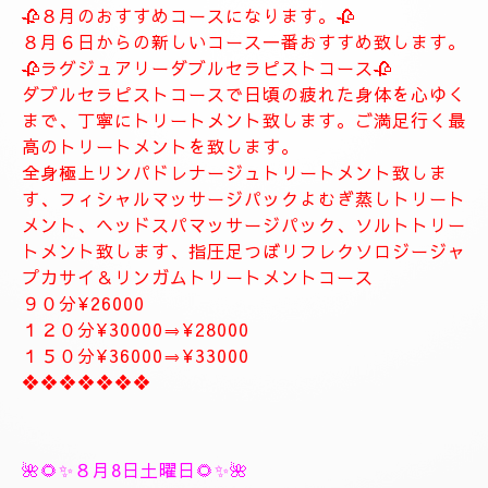
します。
お客様に寄り添ったおもてなしを心がけております。
癒しとリラグゼーショントリートメントを高めていきます。
ナチュラルは完全プライベートトリートメントサロン貸し切りゆ
っくりトリートメント致します。
大人の隠れ家、本格的リラグゼーションサロンです。
紳士的なお客様に来て頂きたいと思います。
当店はマナーのいいお客様に来て頂きたいと思います。
当店は安心、安全なお店になります。
大人の隠れ家的サロン
❖❖❖❖❖❖❖
🥀🌹新しいコース🥀🌹
🥀８月のおすすめコースになります。🥀
８月６日からの新しいコース一番おすすめ致します。
🥀ラグジュアリーダブルセラピストコース🥀
ダブルセラピストコースで日頃の疲れた身体を心ゆく
まで、丁寧にトリートメント致します。ご満足行く最
高のトリートメントを致します。
全身極上リンパドレナージュトリートメント致しま