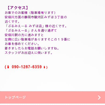
(延長30分¥7000)
(60分延長¥14000)
(ご指名￥2000)
(よむぎ蒸し30分¥5000)
(よむぎ蒸し45分¥7000)
(リフレクソロジートリートメント30分¥5000)
(ヘッドスパマッサージ１０分¥2000)
(フィシャルマッサージ１０分¥2000)
(ホットストーン30分¥5000)
(ソルトマッサージ¥3000)
❖❖❖❖❖❖❖❖❖
【アクセス】
お車でのお客様（駐車場有ります）
安倍川方面の静岡市駿河区みずほ３丁目の
近くです。
「ぷるみえーる みずほ店」
様の近くです。
「ぷるみえーる」さんを通り過ぎて
安倍川駅の方に進みますと
左側に広い駐車場がありますそこの１９番に