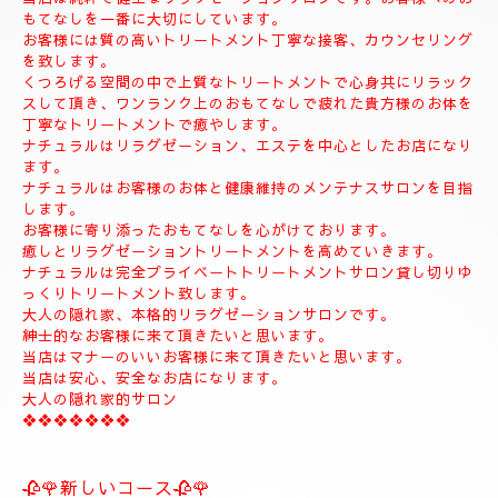
◆お名前
◆希望コース
◆希望のお時間
📱😊ご予約のお客様のみ24時間SMSご予約可能でございます。
お名前、希望コース、希望お時間を必ず入れてメールください。
お客様、SMSのご予約、お問い合わせの遅いお時間のメールは全
て次の朝にメール致します。
当店は現金のみになります。
クレジットカードは使えません。
❖❖❖❖❖❖❖❖❖❖❖❖❖❖
🍀お店のコンセプト🍀
当店は純粋で健全なリラクゼーションサロンです。お客様へのお
もてなしを一番に大切にしています。
お客様には質の高いトリートメント丁寧な接客、カウンセリング
を致します。
くつろげる空間の中で上質なトリートメントで心身共にリラック
スして頂き、ワンランク上のおもてなしで疲れた貴方様のお体を
丁寧なトリートメントで癒やします。
ナチュラルはリラグゼーション、エステを中心としたお店になり
ます。
ナチュラルはお客様のお体と健康維持のメンテナスサロンを目指