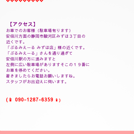
❖❖❖❖❖❖❖❖❖
(延長30分¥7000)
(60分延長¥14000)
(ご指名￥2000)
(よむぎ蒸し30分¥5000)
(よむぎ蒸し45分¥7000)
(リフレクソロジートリートメント30分¥5000)
(ヘッドスパマッサージ１０分¥2000)
(フィシャルマッサージ１０分¥2000)
(ホットストーン30分¥5000)
(ソルトマッサージ¥3000)
❖❖❖❖❖❖❖❖❖
【アクセス】
お車でのお客様（駐車場有ります）
安倍川方面の静岡市駿河区みずほ３丁目の
近くです。
「ぷるみえーる みずほ店」
様の近くです。