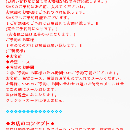
(ご予約は完全ご予約制です。)
❖❖❖❖❖❖❖❖❖❖❖❖❖❖❖❖
💎
ナチュラルのホームページにようこそ
💎
当店のHPをお選びいただき誠にありがとうございます。
📱
090-1287-6359
📱
(営業時間13:00～21:00)
(出張は最終受付22時迄になりますがそれ以降はご相談下さい。)
(完全ご予約制)
📱受付時間10時〜になります。📱
当日のご予約もご予約制になりますので、お早めのご予約でお願
い致します。
(お問い合わせは全てのお客様SMSのみ対応致します。)
SMSのご予約はお名前、入れてくださいね。
お電話のお客様はご予約のみ対応致します。
SMSでもご予約可能でございます。
📱ご新規様のご予約はお電話にてお願い致しす。📱
(完全ご予約制になります。)
(お客様当店は現金のみになります。)
ご予約のお客様
📱初めての方はお電話お願い致します。📱
(ご新規様)