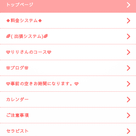
「ぷるみえーる」さんを通り過ぎて
安倍川駅の方に進みますと
左側に広い駐車場がありますそこの１９番に
お車を停めてください。
着きましたら
お電話お願いしますね。
スタッフがお出迎えに伺います。
(📱
090-1287-6359
📱)
トップページ
🍀料金システム🍀
🌈( 出張システム)🌈
🩷りりさんのコース🩷