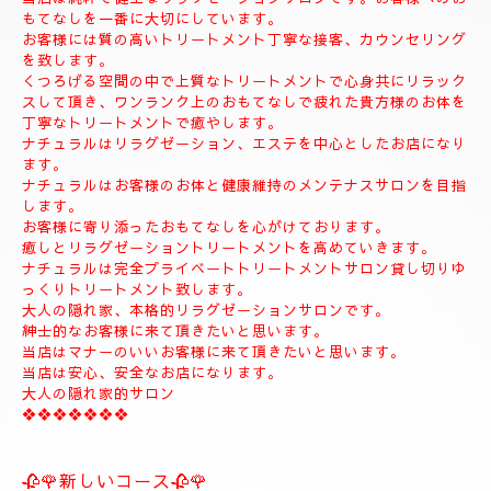
◆お名前
◆希望コース
◆希望のお時間
📱😊ご予約のお客様のみ24時間SMSご予約可能でございます。
お名前、希望コース、希望お時間を必ず入れてメールください。
お客様、SMSのご予約、お問い合わせの遅いお時間のメールは全
て次の朝にメール致します。
当店は現金のみになります。
クレジットカードは使えません。
❖❖❖❖❖❖❖❖❖❖❖❖❖❖
🍀お店のコンセプト🍀
当店は純粋で健全なリラクゼーションサロンです。お客様へのお
もてなしを一番に大切にしています。
お客様には質の高いトリートメント丁寧な接客、カウンセリング
を致します。
くつろげる空間の中で上質なトリートメントで心身共にリラック
スして頂き、ワンランク上のおもてなしで疲れた貴方様のお体を
丁寧なトリートメントで癒やします。
ナチュラルはリラグゼーション、エステを中心としたお店になり
ます。
ナチュラルはお客様のお体と健康維持のメンテナスサロンを目指