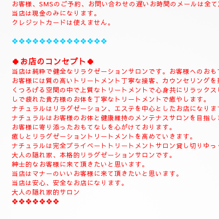
当店のHPをお選びいただき誠にありがとうございます。
📱
090-1287-6359
📱
(営業時間13:00～21:00)
(出張は最終受付22時迄になりますがそれ以降はご相談下さい。)
(完全ご予約制)
📱受付時間10時〜になります。📱
当日のご予約もご予約制になりますので、お早めのご予約でお願い
(お問い合わせは全てのお客様SMSのみ対応致します。)
SMSのご予約はお名前、入れてくださいね。
お電話のお客様はご予約のみ対応致します。
SMSでもご予約可能でございます。
📱ご新規様のご予約はお電話にてお願い致しす。📱
(完全ご予約制になります。)
(お客様当店は現金のみになります。)
ご予約のお客様
📱初めての方はお電話お願い致します。📱
(ご新規様)
◆お名前
◆希望コース
◆希望のお時間
📱😊ご予約のお客様のみ24時間SMSご予約可能でございます。
お名前、希望コース、希望お時間を必ず入れてメールください。
お客様、SMSのご予約、お問い合わせの遅いお時間のメールは全