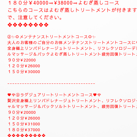
とにかくお体がだるい方は是非おすすめ致します。
お体が軽くなり、とても癒されます。
精神的にお疲れの方におすすめ致します。
１２０分⇒¥30000⇒¥27000
１５０分⇒¥35000⇒¥33000
❖❖❖❖❖❖❖
❖❖❖❖❖❖❖❖❖❖❖❖
✨８月のおすすめコース✨
🌺🌻①ジャプカサイ＆リンガムトリートメントコース🌻
当店一番人気の高いトリートメントコースになります
全身極上リンパドレナージュトリートメント、リフレ
メント足ツボ疲労回復トリートメント、ジャプカサイ
むぎ蒸しコース
９０分¥22000
１２０分¥28000⇒¥26000⇒よむぎ蒸しコース
１５０分¥32000⇒¥30000⇒よむぎ蒸しコース
１８０分￥40000⇒¥38000⇒よむぎ蒸しコース