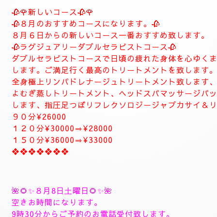
当店は現金のみになります。
クレジットカードは使えません。
❖❖❖❖❖❖❖❖❖❖❖❖❖❖
🍀お店のコンセプト🍀
当店は純粋で健全なリラクゼーションサロンです。お客様へのおも
お客様には質の高いトリートメント丁寧な接客、カウンセリングを
くつろげる空間の中で上質なトリートメントで心身共にリラックス
しで疲れた貴方様のお体を丁寧なトリートメントで癒やします。
ナチュラルはリラグゼーション、エステを中心としたお店になりま
ナチュラルはお客様のお体と健康維持のメンテナスサロンを目指し
お客様に寄り添ったおもてなしを心がけております。
癒しとリラグゼーショントリートメントを高めていきます。
ナチュラルは完全プライベートトリートメントサロン貸し切りゆっ
大人の隠れ家、本格的リラグゼーションサロンです。
紳士的なお客様に来て頂きたいと思います。
当店はマナーのいいお客様に来て頂きたいと思います。
当店は安心、安全なお店になります。
大人の隠れ家的サロン
❖❖❖❖❖❖❖