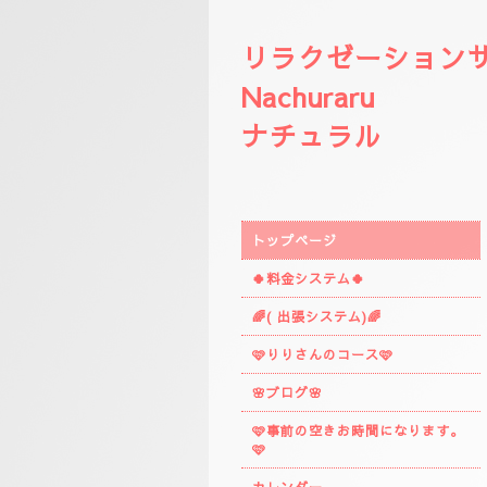
リラクゼーション
Nachuraru
ナチュラル
トップページ
🍀料金システム🍀
🌈( 出張システム)🌈
🩷りりさんのコース🩷
🌸ブログ🌸
🩷事前の空きお時間になります。
🩷