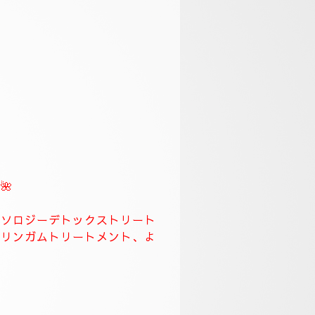
スになります。
🌹
ます、何時もより長めに全身極
労回復トリートメント長めに致