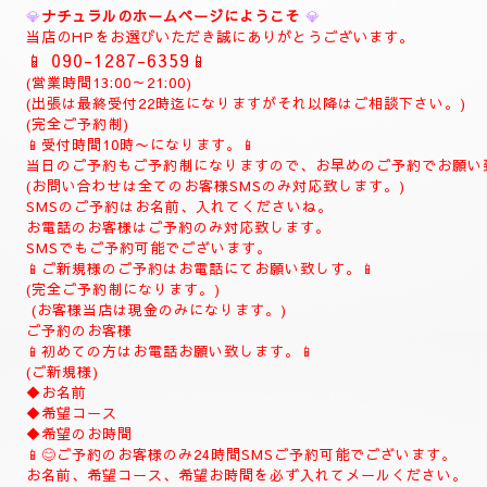
💎
ご予約制
💎
お電話 (
090-1287-6359
)
(事前の完全ご予約制)
当日でもご予約可能でございます。
10時よりお電話でご予約の受付致します。
(土曜日は9時よりお電話受付致します)
お時間の完全ご予約制になります。
(ご予約は完全ご予約制です。)
❖❖❖❖❖❖❖❖❖❖❖❖❖❖❖❖
💎
ナチュラルのホームページにようこそ
💎