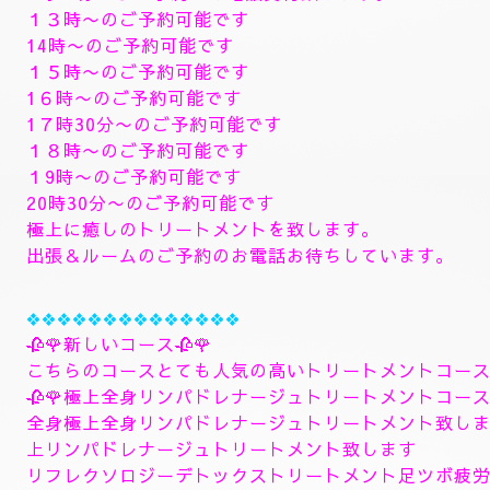
🥀🌹新しいコース🥀🌹
🥀８月のおすすめコースになります。🥀
８月６日からの新しいコース一番おすすめ致します。
🥀ラグジュアリーダブルセラピストコース🥀
ダブルセラピストコースで日頃の疲れた身体を心ゆく
します。ご満足行く最高のトリートメントを致します
全身極上リンパドレナージュトリートメント致します
よむぎ蒸しトリートメント、ヘッドスパマッサージパ
します、指圧足つぼリフレクソロジージャプカサイ＆
９０分¥26000
１２０分¥30000⇒¥28000
１５０分¥36000⇒¥33000
❖❖❖❖❖❖❖
🌺🌻✨８月8日土曜日
🌻✨🌺
空きお時間になります。
9時30分からご予約のお電話受付致します。
１３時〜のご予約可能です