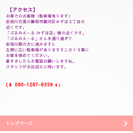
(延長30分¥7000)
(60分延長¥14000)
(ご指名￥2000)
(よむぎ蒸し30分¥5000)
(よむぎ蒸し45分¥7000)
(リフレクソロジートリートメント30分¥5000)
(ヘッドスパマッサージ１０分¥2000)
(フィシャルマッサージ１０分¥2000)
(ホットストーン30分¥5000)
(ソルトマッサージ¥3000)
❖❖❖❖❖❖❖❖❖
【アクセス】
お車でのお客様（駐車場有ります）
安倍川方面の静岡市駿河区みずほ３丁目の
近くです。
「ぷるみえーる みずほ店」
様の近くです。
「ぷるみえーる」さんを通り過ぎて
安倍川駅の方に進みますと
左側に広い駐車場がありますそこの１９番に