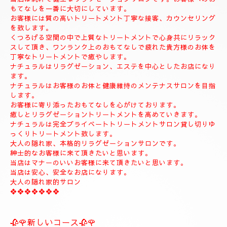
◆お名前
◆希望コース
◆希望のお時間
📱😊ご予約のお客様のみ24時間SMSご予約可能でございます。
お名前、希望コース、希望お時間を必ず入れてメールください。
お客様、SMSのご予約、お問い合わせの遅いお時間のメールは全
て次の朝にメール致します。
当店は現金のみになります。
クレジットカードは使えません。
❖❖❖❖❖❖❖❖❖❖❖❖❖❖
🍀お店のコンセプト🍀
当店は純粋で健全なリラクゼーションサロンです。お客様へのお
もてなしを一番に大切にしています。
お客様には質の高いトリートメント丁寧な接客、カウンセリング
を致します。
くつろげる空間の中で上質なトリートメントで心身共にリラック
スして頂き、ワンランク上のおもてなしで疲れた貴方様のお体を
丁寧なトリートメントで癒やします。
ナチュラルはリラグゼーション、エステを中心としたお店になり
ます。
ナチュラルはお客様のお体と健康維持のメンテナスサロンを目指