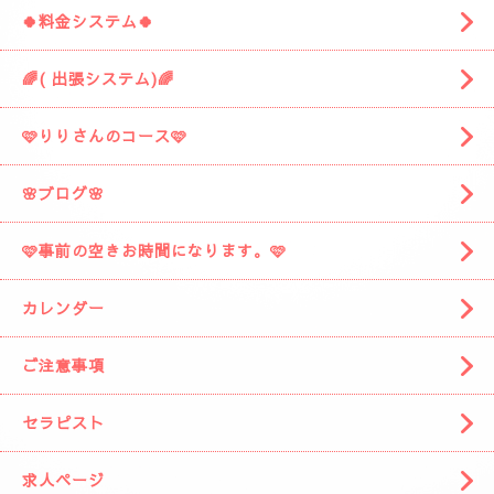
お車を停めてください。
着きましたら
お電話お願いしますね。
スタッフがお出迎えに伺います。
(📱
090-1287-6359
📱)
トップページ
🍀料金システム🍀
🌈( 出張システム)🌈
🩷りりさんのコース🩷
🌸ブログ🌸