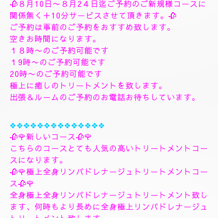
す、フィシャルマッサージパックよむぎ蒸しトリート
メント、ヘッドスパマッサージパック、ソルトトリー
トメント致します、指圧足つぼリフレクソロジージャ
プカサイ＆リンガムトリートメントコース
９０分¥26000
１２０分¥30000⇒¥28000
１５０分¥36000⇒¥33000
❖❖❖❖❖❖❖
🌺🌻✨８月10日月曜日
🌻✨🌺
🥀８月10日〜８月2４日迄ご予約のご新規様コースに
関係無く＋10分サービスさせて頂きます。🥀
ご予約は事前のご予約をおすすめ致します。
空きお時間になります。
１８時〜のご予約可能です
１9時〜のご予約可能です
20時〜のご予約可能です
極上に癒しのトリートメントを致します。