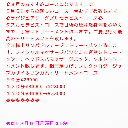
します。
お客様に寄り添ったおもてなしを心がけております。
癒しとリラグゼーショントリートメントを高めていきます。
ナチュラルは完全プライベートトリートメントサロン貸し切りゆ
っくりトリートメント致します。
大人の隠れ家、本格的リラグゼーションサロンです。
紳士的なお客様に来て頂きたいと思います。
当店はマナーのいいお客様に来て頂きたいと思います。
当店は安心、安全なお店になります。
大人の隠れ家的サロン
❖❖❖❖❖❖❖
🥀🌹新しいコース🥀🌹
🥀８月のおすすめコースになります。🥀
８月６日からの新しいコース一番おすすめ致します。
🥀ラグジュアリーダブルセラピストコース🥀
ダブルセラピストコースで日頃の疲れた身体を心ゆく
まで、丁寧にトリートメント致します。ご満足行く最
高のトリートメントを致します。
全身極上リンパドレナージュトリートメント致しま