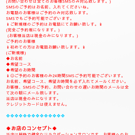
(ご予約は完全ご予約制です。)
❖❖❖❖❖❖❖❖❖❖❖❖❖❖❖❖
💎
ナチュラルのホームページにようこそ
💎
当店のHPをお選びいただき誠にありがとうございます。
📱
090-1287-6359
📱
(営業時間13:00～21:00)
(出張は最終受付22時迄になりますがそれ以降はご相談下さい。)
(完全ご予約制)
📱受付時間10時〜になります。📱
当日のご予約もご予約制になりますので、お早めのご予約でお願
い致します。
(お問い合わせは全てのお客様SMSのみ対応致します。)
SMSのご予約はお名前、入れてくださいね。
お電話のお客様はご予約のみ対応致します。
SMSでもご予約可能でございます。
📱ご新規様のご予約はお電話にてお願い致しす。📱
(完全ご予約制になります。)
(お客様当店は現金のみになります。)
ご予約のお客様
📱初めての方はお電話お願い致します。📱
(ご新規様)