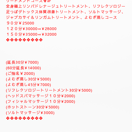
ートメント疲労回復トリートメントアロマトリートメント致しま
す。
９０分￥20000
１２０分¥25000⇒おすすめ致します。
１５０分¥28000⇒よむぎ蒸しサービス致します。
１８０分￥34000⇒ラグジュアリーにゆっくりトリートメント致
します。
是非おすすめ致します全て入って居るコースになりますのでおす
すめです✨
体質改善⇒男性機能回復⇒更年期障害トリートメント致します。
--------------------------
🌈🪻⑥デトックス体質改善トリートメント＆ソルトマッサージト
リートメントコース🪻🌈
全身極上リンパドレナージュトリートメント、リフレクソロジー
足つぼデトックス体質改善トリートメント、ソルトマッサージ、
ジャプカサイ＆リンガムトリートメント、よむぎ蒸しコース
９０分￥25000
１２０分¥30000⇒¥28000
１５０分¥35000⇒¥32000
❖❖❖❖❖❖❖❖❖