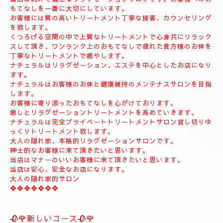
◆お名前
◆希望コース
◆希望のお時間
📱😊ご予約のお客様のみ24時間SMSご予約可能でございます。
お名前、希望コース、希望お時間を必ず入れてメールください。
お客様、SMSのご予約、お問い合わせの遅いお時間のメールは全
て次の朝にメール致します。
当店は現金のみになります。
クレジットカードは使えません。
❖❖❖❖❖❖❖❖❖❖❖❖❖❖
🍀お店のコンセプト🍀
当店は純粋で健全なリラクゼーションサロンです。お客様へのお
もてなしを一番に大切にしています。
お客様には質の高いトリートメント丁寧な接客、カウンセリング
を致します。
くつろげる空間の中で上質なトリートメントで心身共にリラック
スして頂き、ワンランク上のおもてなしで疲れた貴方様のお体を
丁寧なトリートメントで癒やします。
ナチュラルはリラグゼーション、エステを中心としたお店になり
ます。
ナチュラルはお客様のお体と健康維持のメンテナスサロンを目指