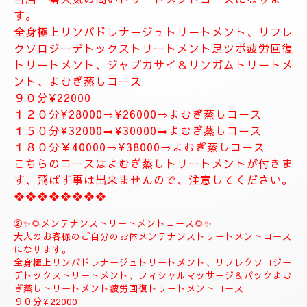
お体が軽くなり、とても癒されます。
精神的にお疲れの方におすすめ致します。
１２０分⇒¥30000⇒¥27000
１５０分⇒¥35000⇒¥33000
❖❖❖❖❖❖❖
❖❖❖❖❖❖❖❖❖❖❖❖
✨８月のおすすめコース✨
🌺🌻①ジャプカサイ＆リンガムトリートメントコース
🌻🌺
当店一番人気の高いトリートメントコースになりま
す。
全身極上リンパドレナージュトリートメント、リフレ
クソロジーデトックストリートメント足ツボ疲労回復
トリートメント、ジャプカサイ＆リンガムトリートメ
ント、よむぎ蒸しコース
９０分¥22000
１２０分¥28000⇒¥26000⇒よむぎ蒸しコース