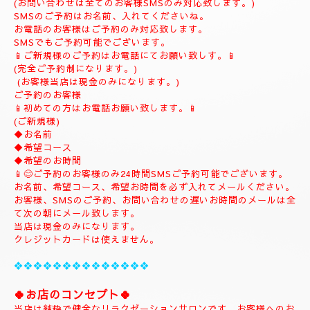
(ご予約は完全ご予約制です。)
❖❖❖❖❖❖❖❖❖❖❖❖❖❖❖❖
💎
ナチュラルのホームページにようこそ
💎
当店のHPをお選びいただき誠にありがとうございます。
📱
090-1287-6359
📱
(営業時間13:00～21:00)
(出張は最終受付22時迄になりますがそれ以降はご相談下さい。)
(完全ご予約制)
📱受付時間10時〜になります。📱
当日のご予約もご予約制になりますので、お早めのご予約でお願
い致します。
(お問い合わせは全てのお客様SMSのみ対応致します。)
SMSのご予約はお名前、入れてくださいね。
お電話のお客様はご予約のみ対応致します。
SMSでもご予約可能でございます。
📱ご新規様のご予約はお電話にてお願い致しす。📱
(完全ご予約制になります。)
(お客様当店は現金のみになります。)
ご予約のお客様
📱初めての方はお電話お願い致します。📱
(ご新規様)