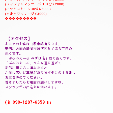
ジャプカサイ＆リンガムトリートメント、よむぎ蒸しコース
９０分￥25000
１２０分¥30000⇒¥28000
１５０分¥35000⇒¥32000
❖❖❖❖❖❖❖❖❖
(延長30分¥7000)
(60分延長¥14000)
(ご指名￥2000)
(よむぎ蒸し30分¥5000)
(よむぎ蒸し45分¥7000)
(リフレクソロジートリートメント30分¥5000)
(ヘッドスパマッサージ１０分¥2000)
(フィシャルマッサージ１０分¥2000)
(ホットストーン30分¥5000)
(ソルトマッサージ¥3000)
❖❖❖❖❖❖❖❖❖
【アクセス】
お車でのお客様（駐車場有ります）