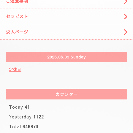
🌈( 出張システム)🌈
🩷りりさんのコース🩷
🌸ブログ🌸
🩷事前の空きお時間になります。🩷
カレンダー
ご注意事項
セラピスト
求人ページ