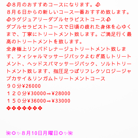
します。
お客様に寄り添ったおもてなしを心がけております。
癒しとリラグゼーショントリートメントを高めていきます。
ナチュラルは完全プライベートトリートメントサロン貸し切りゆ
っくりトリートメント致します。
大人の隠れ家、本格的リラグゼーションサロンです。
紳士的なお客様に来て頂きたいと思います。
当店はマナーのいいお客様に来て頂きたいと思います。
当店は安心、安全なお店になります。
大人の隠れ家的サロン
❖❖❖❖❖❖❖
🥀🌹新しいコース🥀🌹
🥀８月のおすすめコースになります。🥀
８月６日からの新しいコース一番おすすめ致します。
🥀ラグジュアリーダブルセラピストコース🥀
ダブルセラピストコースで日頃の疲れた身体を心ゆく
まで、丁寧にトリートメント致します。ご満足行く最
高のトリートメントを致します。
全身極上リンパドレナージュトリートメント致しま