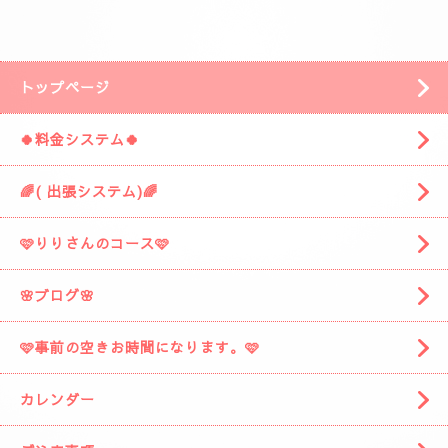
安倍川方面の静岡市駿河区みずほ３丁目の
近くです。
「ぷるみえーる みずほ店」
様の近くです。
「ぷるみえーる」さんを通り過ぎて
安倍川駅の方に進みますと
左側に広い駐車場がありますそこの１９番に
お車を停めてください。
着きましたら
お電話お願いしますね。
スタッフがお出迎えに伺います。
(📱
090-1287-6359
📱)
トップページ
🍀料金システム🍀