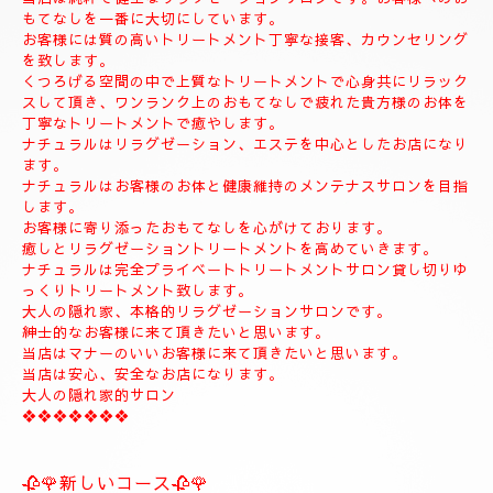
🍀お店のコンセプト🍀
当店は純粋で健全なリラクゼーションサロンです。お客様へのお
もてなしを一番に大切にしています。
お客様には質の高いトリートメント丁寧な接客、カウンセリング
を致します。
くつろげる空間の中で上質なトリートメントで心身共にリラック
スして頂き、ワンランク上のおもてなしで疲れた貴方様のお体を
丁寧なトリートメントで癒やします。
ナチュラルはリラグゼーション、エステを中心としたお店になり
ます。
ナチュラルはお客様のお体と健康維持のメンテナスサロンを目指
します。
お客様に寄り添ったおもてなしを心がけております。
癒しとリラグゼーショントリートメントを高めていきます。
ナチュラルは完全プライベートトリートメントサロン貸し切りゆ
っくりトリートメント致します。
大人の隠れ家、本格的リラグゼーションサロンです。
紳士的なお客様に来て頂きたいと思います。
当店はマナーのいいお客様に来て頂きたいと思います。
当店は安心、安全なお店になります。
大人の隠れ家的サロン
❖❖❖❖❖❖❖