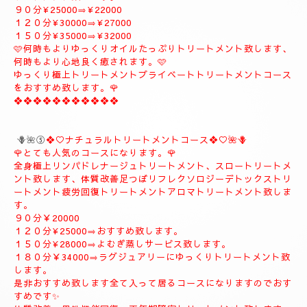
レクソロジー、デトックストリートメント致します、疲労回復ト
リートメント致します。
９０分¥25000⇒¥22000
１２０分¥30000⇒¥27000
１５０分¥35000⇒¥32000
🩷何時もよりゆっくりオイルたっぷりトリートメント致します、
何時もより心地良く癒されます。🩷
ゆっくり極上トリートメントプライベートトリートメントコース
をおすすめ致します。🌹
❖❖❖❖❖❖❖❖❖❖❖
🪻🌺⑤
❖♡ナチュラルトリートメントコース❖♡🌺🪻
🌹とても人気のコースになります。🌹
全身極上リンパドレナージュトリートメント、スロートリートメ
ント致します、体質改善足つぼリフレクソロジーデトックストリ
ートメント疲労回復トリートメントアロマトリートメント致しま
す。
９０分￥20000
１２０分¥25000⇒おすすめ致します。
１５０分¥28000⇒よむぎ蒸しサービス致します。
１８０分￥34000⇒ラグジュアリーにゆっくりトリートメント致
します。
是非おすすめ致します全て入って居るコースになりますのでおす