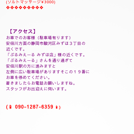
１５０分¥35000⇒¥32000
❖❖❖❖❖❖❖❖❖
(延長30分¥7000)
(60分延長¥14000)
(ご指名￥2000)
(よむぎ蒸し30分¥5000)
(よむぎ蒸し45分¥7000)
(リフレクソロジートリートメント30分¥5000)
(ヘッドスパマッサージ１０分¥2000)
(フィシャルマッサージ１０分¥2000)
(ホットストーン30分¥5000)
(ソルトマッサージ¥3000)
❖❖❖❖❖❖❖❖❖
【アクセス】
お車でのお客様（駐車場有ります）
安倍川方面の静岡市駿河区みずほ３丁目の
近くです。