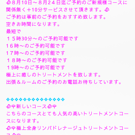
す、フィシャルマッサージパックよむぎ蒸しトリート
メント、ヘッドスパマッサージパック、ソルトトリー
トメント致します、指圧足つぼリフレクソロジージャ
プカサイ＆リンガムトリートメントコース
９０分¥26000
１２０分¥30000⇒¥28000
１５０分¥36000⇒¥33000
❖❖❖❖❖❖❖
🌺🌻✨８月10日月曜日
🌻✨🌺
🥀８月10日〜８月2４日迄ご予約のご新規様コースに
関係無く＋10分サービスさせて頂きます。🥀
ご予約は事前のご予約をおすすめ致します。
空きお時間になります。
最短で
１５時30分〜のご予約可能です
1６時〜のご予約可能です
1７時〜のご予約可能です