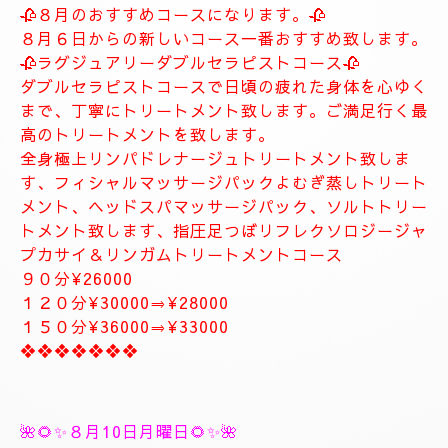
します。
お客様に寄り添ったおもてなしを心がけております。
癒しとリラグゼーショントリートメントを高めていきます。
ナチュラルは完全プライベートトリートメントサロン貸し切りゆ
っくりトリートメント致します。
大人の隠れ家、本格的リラグゼーションサロンです。
紳士的なお客様に来て頂きたいと思います。
当店はマナーのいいお客様に来て頂きたいと思います。
当店は安心、安全なお店になります。
大人の隠れ家的サロン
❖❖❖❖❖❖❖
🥀🌹新しいコース🥀🌹
🥀８月のおすすめコースになります。🥀
８月６日からの新しいコース一番おすすめ致します。
🥀ラグジュアリーダブルセラピストコース🥀
ダブルセラピストコースで日頃の疲れた身体を心ゆく
まで、丁寧にトリートメント致します。ご満足行く最
高のトリートメントを致します。
全身極上リンパドレナージュトリートメント致しま