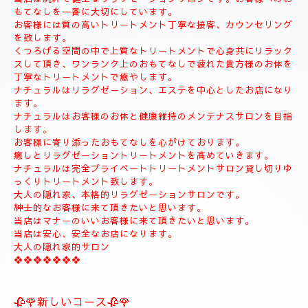
◆お名前
◆希望コース
◆希望のお時間
📱😊ご予約のお客様のみ24時間SMSご予約可能でございます。
お名前、希望コース、希望お時間を必ず入れてメールください。
お客様、SMSのご予約、お問い合わせの遅いお時間のメールは全
て次の朝にメール致します。
当店は現金のみになります。
クレジットカードは使えません。
❖❖❖❖❖❖❖❖❖❖❖❖❖❖
🍀お店のコンセプト🍀
当店は純粋で健全なリラクゼーションサロンです。お客様へのお
もてなしを一番に大切にしています。
お客様には質の高いトリートメント丁寧な接客、カウンセリング
を致します。
くつろげる空間の中で上質なトリートメントで心身共にリラック
スして頂き、ワンランク上のおもてなしで疲れた貴方様のお体を
丁寧なトリートメントで癒やします。
ナチュラルはリラグゼーション、エステを中心としたお店になり
ます。
ナチュラルはお客様のお体と健康維持のメンテナスサロンを目指