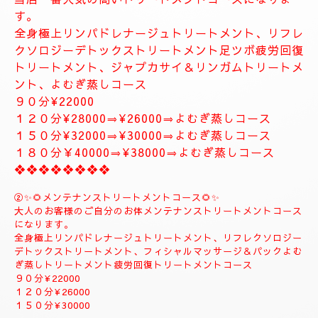
お体が軽くなり、とても癒されます。
精神的にお疲れの方におすすめ致します。
１２０分⇒¥30000⇒¥27000
１５０分⇒¥35000⇒¥33000
❖❖❖❖❖❖❖
❖❖❖❖❖❖❖❖❖❖❖❖
✨８月のおすすめコース✨
🌺🌻①ジャプカサイ＆リンガムトリートメントコース
🌻🌺
当店一番人気の高いトリートメントコースになりま
す。
全身極上リンパドレナージュトリートメント、リフレ
クソロジーデトックストリートメント足ツボ疲労回復
トリートメント、ジャプカサイ＆リンガムトリートメ
ント、よむぎ蒸しコース
９０分¥22000
１２０分¥28000⇒¥26000⇒よむぎ蒸しコース