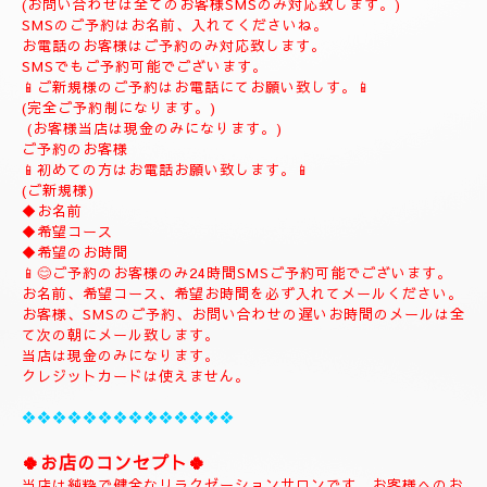
(ご予約は完全ご予約制です。)
❖❖❖❖❖❖❖❖❖❖❖❖❖❖❖❖
💎
ナチュラルのホームページにようこそ
💎
当店のHPをお選びいただき誠にありがとうございます。
📱
090-1287-6359
📱
(営業時間13:00～21:00)
(出張は最終受付22時迄になりますがそれ以降はご相談下さい。)
(完全ご予約制)
📱受付時間10時〜になります。📱
当日のご予約もご予約制になりますので、お早めのご予約でお願
い致します。
(お問い合わせは全てのお客様SMSのみ対応致します。)
SMSのご予約はお名前、入れてくださいね。
お電話のお客様はご予約のみ対応致します。
SMSでもご予約可能でございます。
📱ご新規様のご予約はお電話にてお願い致しす。📱
(完全ご予約制になります。)
(お客様当店は現金のみになります。)
ご予約のお客様
📱初めての方はお電話お願い致します。📱
(ご新規様)