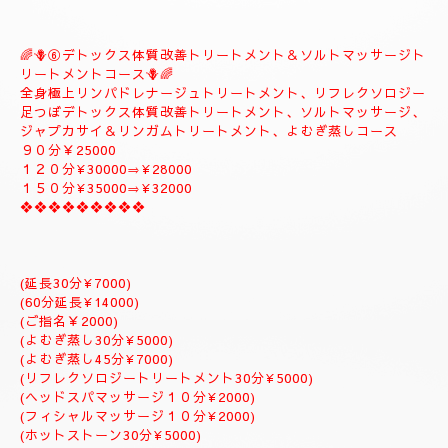
🪻🌺⑤
❖♡ナチュラルトリートメントコース❖♡🌺🪻
🌹とても人気のコースになります。🌹
全身極上リンパドレナージュトリートメント、スロートリートメ
ント致します、体質改善足つぼリフレクソロジーデトックストリ
ートメント疲労回復トリートメントアロマトリートメント致しま
す。
９０分￥20000
１２０分¥25000⇒おすすめ致します。
１５０分¥28000⇒よむぎ蒸しサービス致します。
１８０分￥34000⇒ラグジュアリーにゆっくりトリートメント致
します。
是非おすすめ致します全て入って居るコースになりますのでおす
すめです✨
体質改善⇒男性機能回復⇒更年期障害トリートメント致します。
--------------------------
🌈🪻⑥デトックス体質改善トリートメント＆ソルトマッサージト
リートメントコース🪻🌈
全身極上リンパドレナージュトリートメント、リフレクソロジー
足つぼデトックス体質改善トリートメント、ソルトマッサージ、
ジャプカサイ＆リンガムトリートメント、よむぎ蒸しコース
９０分￥25000
１２０分¥30000⇒¥28000