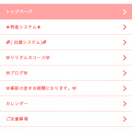
「ぷるみえーる みずほ店」
様の近くです。
「ぷるみえーる」さんを通り過ぎて
安倍川駅の方に進みますと
左側に広い駐車場がありますそこの１９番に
お車を停めてください。
着きましたら
お電話お願いしますね。
スタッフがお出迎えに伺います。
(📱
090-1287-6359
📱)
トップページ
🍀料金システム🍀
🌈( 出張システム)🌈