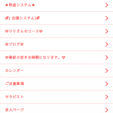
お車を停めてください。
着きましたら
お電話お願いしますね。
スタッフがお出迎えに伺います。
(📱
090-1287-6359
📱)
トップページ
🍀料金システム🍀
🌈( 出張システム)🌈
🩷りりさんのコース🩷
🌸ブログ🌸