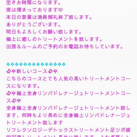
す、フィシャルマッサージパックよむぎ蒸しトリート
メント、ヘッドスパマッサージパック、ソルトトリー
トメント致します、指圧足つぼリフレクソロジージャ
プカサイ＆リンガムトリートメントコース
９０分¥26000
１２０分¥30000⇒¥28000
１５０分¥36000⇒¥33000
❖❖❖❖❖❖❖
🌺🌻✨８月７日金曜日
🌻✨🌺
空きお時間になります。
夜は埋まっております🩷
本日の営業は満員御礼終了致します。
ありがとうございます。
明日もよろしくお願い致します。
極上に癒しのトリートメントを致します。
出張＆ルームのご予約のお電話お待ちしています。