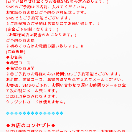
(ご予約は完全ご予約制です。)
❖❖❖❖❖❖❖❖❖❖❖❖❖❖❖❖
💎
ナチュラルのホームページにようこそ
💎
当店のHPをお選びいただき誠にありがとうございます。
📱
090-1287-6359
📱
(営業時間13:00～21:00)
(出張は最終受付22時迄になりますがそれ以降はご相談下さい。)
(完全ご予約制)
📱受付時間10時〜になります。📱
当日のご予約もご予約制になりますので、お早めのご予約でお願
い致します。
(お問い合わせは全てのお客様SMSのみ対応致します。)
SMSのご予約はお名前、入れてくださいね。
お電話のお客様はご予約のみ対応致します。
SMSでもご予約可能でございます。
📱ご新規様のご予約はお電話にてお願い致しす。📱
(完全ご予約制になります。)
(お客様当店は現金のみになります。)
ご予約のお客様
📱初めての方はお電話お願い致します。📱
(ご新規様)