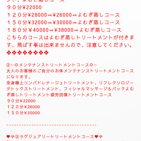
❖❖❖❖❖❖❖❖❖❖❖❖
✨８月のおすすめコース✨
🌺🌻①ジャプカサイ＆リンガムトリートメントコース
🌻🌺
当店一番人気の高いトリートメントコースになりま
す。
全身極上リンパドレナージュトリートメント、リフレ
クソロジーデトックストリートメント足ツボ疲労回復
トリートメント、ジャプカサイ＆リンガムトリートメ
ント、よむぎ蒸しコース
９０分¥22000
１２０分¥28000⇒¥26000⇒よむぎ蒸しコース
１５０分¥32000⇒¥30000⇒よむぎ蒸しコース
１８０分￥40000⇒¥38000⇒よむぎ蒸しコース
こちらのコースはよむぎ蒸しトリートメントが付きま
す、飛ばす事は出来ませんので、注意してください。
❖❖❖❖❖❖❖❖