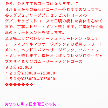
します。
お客様に寄り添ったおもてなしを心がけております。
癒しとリラグゼーショントリートメントを高めていきます。
ナチュラルは完全プライベートトリートメントサロン貸し切りゆ
っくりトリートメント致します。
大人の隠れ家、本格的リラグゼーションサロンです。
紳士的なお客様に来て頂きたいと思います。
当店はマナーのいいお客様に来て頂きたいと思います。
当店は安心、安全なお店になります。
大人の隠れ家的サロン
❖❖❖❖❖❖❖
🥀🌹新しいコース🥀🌹
🥀８月のおすすめコースになります。🥀
８月６日からの新しいコース一番おすすめ致します。
🥀ラグジュアリーダブルセラピストコース🥀
ダブルセラピストコースで日頃の疲れた身体を心ゆく
まで、丁寧にトリートメント致します。ご満足行く最
高のトリートメントを致します。
全身極上リンパドレナージュトリートメント致しま