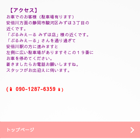
(延長30分¥7000)
(60分延長¥14000)
(ご指名￥2000)
(よむぎ蒸し30分¥5000)
(よむぎ蒸し45分¥7000)
(リフレクソロジートリートメント30分¥5000)
(ヘッドスパマッサージ１０分¥2000)
(フィシャルマッサージ１０分¥2000)
(ホットストーン30分¥5000)
(ソルトマッサージ¥3000)
❖❖❖❖❖❖❖❖❖
【アクセス】
お車でのお客様（駐車場有ります）
安倍川方面の静岡市駿河区みずほ３丁目の
近くです。
「ぷるみえーる みずほ店」
様の近くです。
「ぷるみえーる」さんを通り過ぎて
安倍川駅の方に進みますと
左側に広い駐車場がありますそこの１９番に