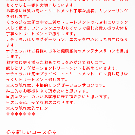
◆お名前
◆希望コース
◆希望のお時間
📱😊ご予約のお客様のみ24時間SMSご予約可能でございます。
お名前、希望コース、希望お時間を必ず入れてメールください。
お客様、SMSのご予約、お問い合わせの遅いお時間のメールは全
て次の朝にメール致します。
当店は現金のみになります。
クレジットカードは使えません。
❖❖❖❖❖❖❖❖❖❖❖❖❖❖
🍀お店のコンセプト🍀
当店は純粋で健全なリラクゼーションサロンです。お客様へのお
もてなしを一番に大切にしています。
お客様には質の高いトリートメント丁寧な接客、カウンセリング
を致します。
くつろげる空間の中で上質なトリートメントで心身共にリラック
スして頂き、ワンランク上のおもてなしで疲れた貴方様のお体を
丁寧なトリートメントで癒やします。
ナチュラルはリラグゼーション、エステを中心としたお店になり
ます。
ナチュラルはお客様のお体と健康維持のメンテナスサロンを目指