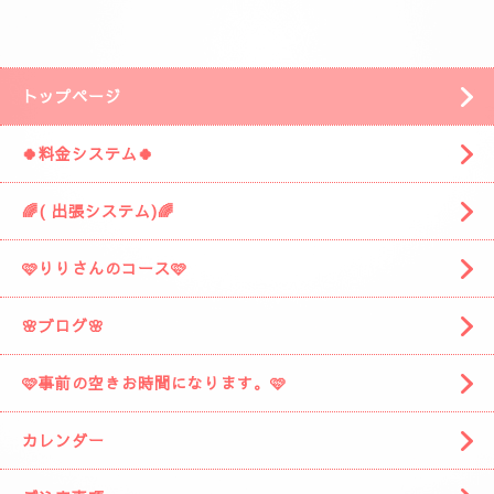
安倍川方面の静岡市駿河区みずほ３丁目の
近くです。
「ぷるみえーる みずほ店」
様の近くです。
「ぷるみえーる」さんを通り過ぎて
安倍川駅の方に進みますと
左側に広い駐車場がありますそこの１９番に
お車を停めてください。
着きましたら
お電話お願いしますね。
スタッフがお出迎えに伺います。
(📱
090-1287-6359
📱)
トップページ
🍀料金システム🍀