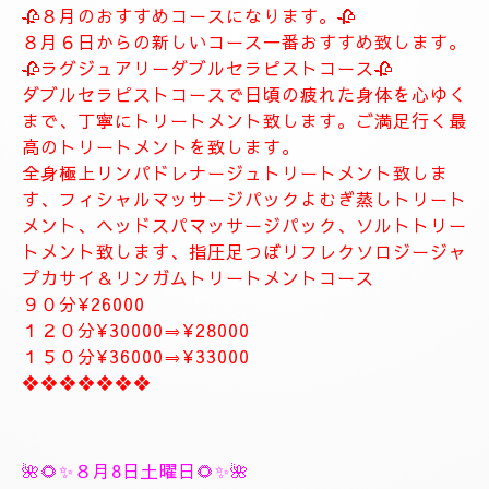
します。
お客様に寄り添ったおもてなしを心がけております。
癒しとリラグゼーショントリートメントを高めていきます。
ナチュラルは完全プライベートトリートメントサロン貸し切りゆ
っくりトリートメント致します。
大人の隠れ家、本格的リラグゼーションサロンです。
紳士的なお客様に来て頂きたいと思います。
当店はマナーのいいお客様に来て頂きたいと思います。
当店は安心、安全なお店になります。
大人の隠れ家的サロン
❖❖❖❖❖❖❖
🥀🌹新しいコース🥀🌹
🥀８月のおすすめコースになります。🥀
８月６日からの新しいコース一番おすすめ致します。
🥀ラグジュアリーダブルセラピストコース🥀
ダブルセラピストコースで日頃の疲れた身体を心ゆく
まで、丁寧にトリートメント致します。ご満足行く最
高のトリートメントを致します。
全身極上リンパドレナージュトリートメント致しま