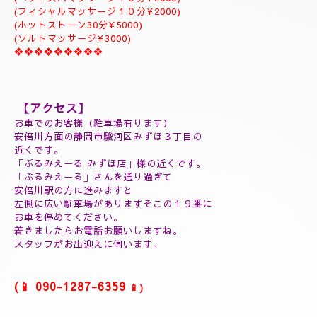
ジャプカサイ＆リンガムトリートメント、よむぎ蒸しコース
９０分￥25000
１２０分¥30000⇒¥28000
１５０分¥35000⇒¥32000
❖❖❖❖❖❖❖❖❖
(延長30分¥7000)
(60分延長¥14000)
(ご指名￥2000)
(よむぎ蒸し30分¥5000)
(よむぎ蒸し45分¥7000)
(リフレクソロジートリートメント30分¥5000)
(ヘッドスパマッサージ１０分¥2000)
(フィシャルマッサージ１０分¥2000)
(ホットストーン30分¥5000)
(ソルトマッサージ¥3000)
❖❖❖❖❖❖❖❖❖
【アクセス】
お車でのお客様（駐車場有ります）