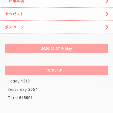
🌈( 出張システム)🌈
🩷りりさんのコース🩷
🌸ブログ🌸
🩷事前の空きお時間になります。🩷
カレンダー
ご注意事項
セラピスト
求人ページ