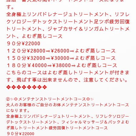
お体が軽くなり、とても癒されます。
精神的にお疲れの方におすすめ致します。
１２０分⇒¥30000⇒¥27000
１５０分⇒¥35000⇒¥33000
❖❖❖❖❖❖❖
❖❖❖❖❖❖❖❖❖❖❖❖
✨８月のおすすめコース✨
🌺🌻①ジャプカサイ＆リンガムトリートメントコース
🌻🌺
当店一番人気の高いトリートメントコースになりま
す。
全身極上リンパドレナージュトリートメント、リフレ
クソロジーデトックストリートメント足ツボ疲労回復
トリートメント、ジャプカサイ＆リンガムトリートメ
ント、よむぎ蒸しコース
９０分¥22000
１２０分¥28000⇒¥26000⇒よむぎ蒸しコース