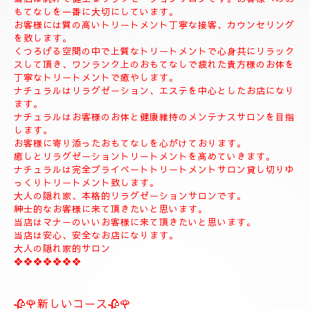
◆お名前
◆希望コース
◆希望のお時間
📱😊ご予約のお客様のみ24時間SMSご予約可能でございます。
お名前、希望コース、希望お時間を必ず入れてメールください。
お客様、SMSのご予約、お問い合わせの遅いお時間のメールは全
て次の朝にメール致します。
当店は現金のみになります。
クレジットカードは使えません。
❖❖❖❖❖❖❖❖❖❖❖❖❖❖
🍀お店のコンセプト🍀
当店は純粋で健全なリラクゼーションサロンです。お客様へのお
もてなしを一番に大切にしています。
お客様には質の高いトリートメント丁寧な接客、カウンセリング
を致します。
くつろげる空間の中で上質なトリートメントで心身共にリラック
スして頂き、ワンランク上のおもてなしで疲れた貴方様のお体を
丁寧なトリートメントで癒やします。
ナチュラルはリラグゼーション、エステを中心としたお店になり
ます。
ナチュラルはお客様のお体と健康維持のメンテナスサロンを目指