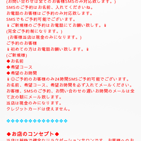
(ご予約は完全ご予約制です。)
❖❖❖❖❖❖❖❖❖❖❖❖❖❖❖❖
💎
ナチュラルのホームページにようこそ
💎
当店のHPをお選びいただき誠にありがとうございます。
📱
090-1287-6359
📱
(営業時間13:00～21:00)
(出張は最終受付22時迄になりますがそれ以降はご相談下さい。)
(完全ご予約制)
📱受付時間10時〜になります。📱
当日のご予約もご予約制になりますので、お早めのご予約でお願
い致します。
(お問い合わせは全てのお客様SMSのみ対応致します。)
SMSのご予約はお名前、入れてくださいね。
お電話のお客様はご予約のみ対応致します。
SMSでもご予約可能でございます。
📱ご新規様のご予約はお電話にてお願い致しす。📱
(完全ご予約制になります。)
(お客様当店は現金のみになります。)
ご予約のお客様
📱初めての方はお電話お願い致します。📱
(ご新規様)