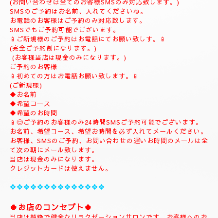
(ご予約は完全ご予約制です。)
❖❖❖❖❖❖❖❖❖❖❖❖❖❖❖❖
💎
ナチュラルのホームページにようこそ
💎
当店のHPをお選びいただき誠にありがとうございます。
📱
090-1287-6359
📱
(営業時間13:00～21:00)
(出張は最終受付22時迄になりますがそれ以降はご相談下さい。)
(完全ご予約制)
📱受付時間10時〜になります。📱
当日のご予約もご予約制になりますので、お早めのご予約でお願
い致します。
(お問い合わせは全てのお客様SMSのみ対応致します。)
SMSのご予約はお名前、入れてくださいね。
お電話のお客様はご予約のみ対応致します。
SMSでもご予約可能でございます。
📱ご新規様のご予約はお電話にてお願い致しす。📱
(完全ご予約制になります。)
(お客様当店は現金のみになります。)
ご予約のお客様
📱初めての方はお電話お願い致します。📱
(ご新規様)