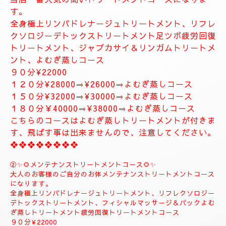
お体が軽くなり、とても癒されます。
精神的にお疲れの方におすすめ致します。
１２０分⇒¥30000⇒¥27000
１５０分⇒¥35000⇒¥33000
❖❖❖❖❖❖❖
❖❖❖❖❖❖❖❖❖❖❖❖
✨８月のおすすめコース✨
🌺🌻①ジャプカサイ＆リンガムトリートメントコース
🌻🌺
当店一番人気の高いトリートメントコースになりま
す。
全身極上リンパドレナージュトリートメント、リフレ
クソロジーデトックストリートメント足ツボ疲労回復
トリートメント、ジャプカサイ＆リンガムトリートメ
ント、よむぎ蒸しコース
９０分¥22000
１２０分¥28000⇒¥26000⇒よむぎ蒸しコース