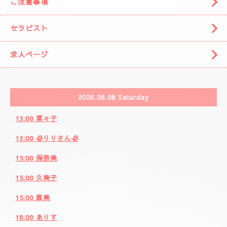
🌈( 出張システム)🌈
🩷りりさんのコース🩷
🌸ブログ🌸
🩷事前の空きお時間になります。🩷
カレンダー
ご注意事項
セラピスト
求人ページ