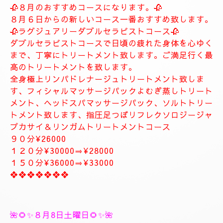
します。
お客様に寄り添ったおもてなしを心がけております。
癒しとリラグゼーショントリートメントを高めていきます。
ナチュラルは完全プライベートトリートメントサロン貸し切りゆ
っくりトリートメント致します。
大人の隠れ家、本格的リラグゼーションサロンです。
紳士的なお客様に来て頂きたいと思います。
当店はマナーのいいお客様に来て頂きたいと思います。
当店は安心、安全なお店になります。
大人の隠れ家的サロン
❖❖❖❖❖❖❖
🥀🌹新しいコース🥀🌹
🥀８月のおすすめコースになります。🥀
８月６日からの新しいコース一番おすすめ致します。
🥀ラグジュアリーダブルセラピストコース🥀
ダブルセラピストコースで日頃の疲れた身体を心ゆく
まで、丁寧にトリートメント致します。ご満足行く最
高のトリートメントを致します。
全身極上リンパドレナージュトリートメント致しま