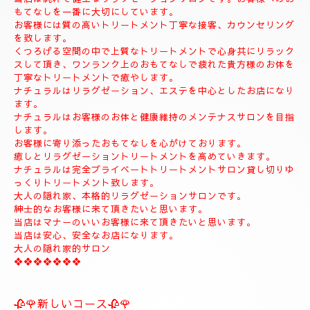
◆お名前
◆希望コース
◆希望のお時間
📱😊ご予約のお客様のみ24時間SMSご予約可能でございます。
お名前、希望コース、希望お時間を必ず入れてメールください。
お客様、SMSのご予約、お問い合わせの遅いお時間のメールは全
て次の朝にメール致します。
当店は現金のみになります。
クレジットカードは使えません。
❖❖❖❖❖❖❖❖❖❖❖❖❖❖
🍀お店のコンセプト🍀
当店は純粋で健全なリラクゼーションサロンです。お客様へのお
もてなしを一番に大切にしています。
お客様には質の高いトリートメント丁寧な接客、カウンセリング
を致します。
くつろげる空間の中で上質なトリートメントで心身共にリラック
スして頂き、ワンランク上のおもてなしで疲れた貴方様のお体を
丁寧なトリートメントで癒やします。
ナチュラルはリラグゼーション、エステを中心としたお店になり
ます。
ナチュラルはお客様のお体と健康維持のメンテナスサロンを目指