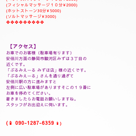
ジャプカサイ＆リンガムトリートメント、よむぎ蒸しコース
９０分￥25000
１２０分¥30000⇒¥28000
１５０分¥35000⇒¥32000
❖❖❖❖❖❖❖❖❖
(延長30分¥7000)
(60分延長¥14000)
(ご指名￥2000)
(よむぎ蒸し30分¥5000)
(よむぎ蒸し45分¥7000)
(リフレクソロジートリートメント30分¥5000)
(ヘッドスパマッサージ１０分¥2000)
(フィシャルマッサージ１０分¥2000)
(ホットストーン30分¥5000)
(ソルトマッサージ¥3000)
❖❖❖❖❖❖❖❖❖
【アクセス】
お車でのお客様（駐車場有ります）