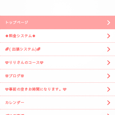
安倍川方面の静岡市駿河区みずほ３丁目の
近くです。
「ぷるみえーる みずほ店」
様の近くです。
「ぷるみえーる」さんを通り過ぎて
安倍川駅の方に進みますと
左側に広い駐車場がありますそこの１９番に
お車を停めてください。
着きましたら
お電話お願いしますね。
スタッフがお出迎えに伺います。
(📱
090-1287-6359
📱)
トップページ
🍀料金システム🍀