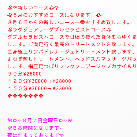
当店は現金のみになります。
クレジットカードは使えません。
❖❖❖❖❖❖❖❖❖❖❖❖❖❖
🍀お店のコンセプト🍀
当店は純粋で健全なリラクゼーションサロンです。お客様へのおも
お客様には質の高いトリートメント丁寧な接客、カウンセリングを
くつろげる空間の中で上質なトリートメントで心身共にリラックス
しで疲れた貴方様のお体を丁寧なトリートメントで癒やします。
ナチュラルはリラグゼーション、エステを中心としたお店になりま
ナチュラルはお客様のお体と健康維持のメンテナスサロンを目指し
お客様に寄り添ったおもてなしを心がけております。
癒しとリラグゼーショントリートメントを高めていきます。
ナチュラルは完全プライベートトリートメントサロン貸し切りゆっ
大人の隠れ家、本格的リラグゼーションサロンです。
紳士的なお客様に来て頂きたいと思います。
当店はマナーのいいお客様に来て頂きたいと思います。
当店は安心、安全なお店になります。
大人の隠れ家的サロン
❖❖❖❖❖❖❖