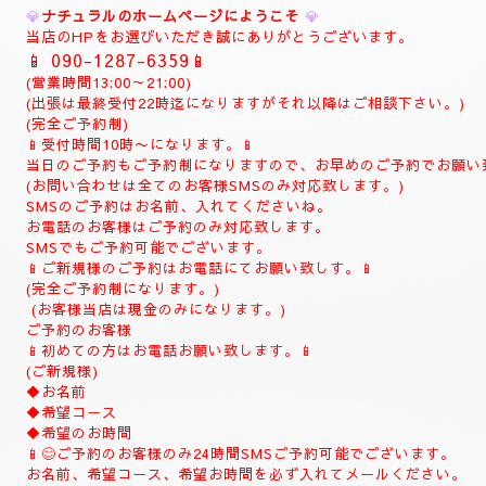
💎
ご予約制
💎
お電話 (
090-1287-6359
)
(事前の完全ご予約制)
当日でもご予約可能でございます。
10時よりお電話でご予約の受付致します。
(土曜日は9時よりお電話受付致します)
お時間の完全ご予約制になります。
(ご予約は完全ご予約制です。)
❖❖❖❖❖❖❖❖❖❖❖❖❖❖❖❖
💎
ナチュラルのホームページにようこそ
💎