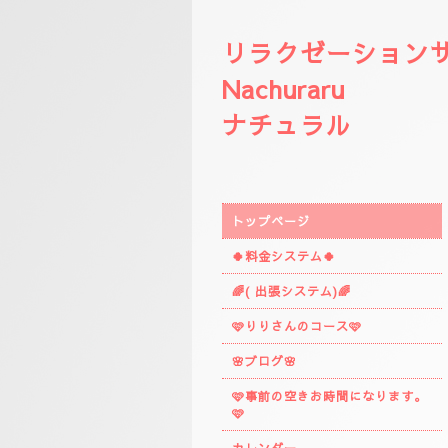
リラクゼーション
Nachuraru
ナチュラル
トップページ
🍀料金システム🍀
🌈( 出張システム)🌈
🩷りりさんのコース🩷
🌸ブログ🌸
🩷事前の空きお時間になります。
🩷