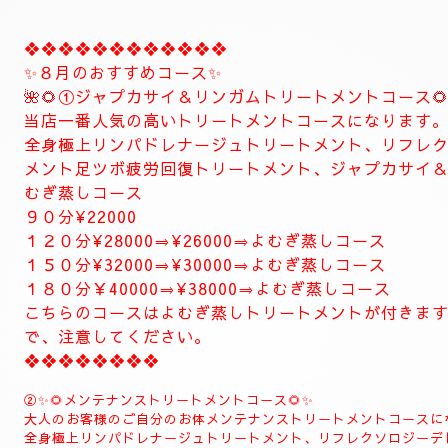
極上に癒しのトリートメントを致します。
出張＆ルームのご予約のお電話お待ちしています。
❖❖❖❖❖❖❖❖❖❖❖❖❖❖
🥀🌹新しいコース🥀🌹
こちらのコースとても人気の高いトリートメントコー
🥀🌹極上全身リンパドレナージュトリートメントコース
全身極上全身リンパドレナージュトリートメント致し
上リンパドレナージュトリートメント致します
リフレクソロジーデトックストリートメント足ツボ疲
します、よむぎ蒸しトリートメント致します。
とにかくお体がだるい方は是非おすすめ致します。
お体が軽くなり、とても癒されます。
精神的にお疲れの方におすすめ致します。
１２０分⇒¥30000⇒¥27000
１５０分⇒¥35000⇒¥33000
❖❖❖❖❖❖❖