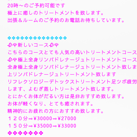
🥀🌹新しいコース🥀🌹
🥀８月のおすすめコースになります。🥀
８月６日からの新しいコース一番おすすめ致します。
🥀ラグジュアリーダブルセラピストコース🥀
ダブルセラピストコースで日頃の疲れた身体を心ゆく
します。ご満足行く最高のトリートメントを致します
全身極上リンパドレナージュトリートメント致します
よむぎ蒸しトリートメント、ヘッドスパマッサージパ
します、指圧足つぼリフレクソロジージャプカサイ＆
９０分¥26000
１２０分¥30000⇒¥28000
１５０分¥36000⇒¥33000
❖❖❖❖❖❖❖
🌺🌻✨８月７日金曜日
🌻✨🌺
空きお時間になります。
夜は埋まっております🩷
20時〜のご予約可能です