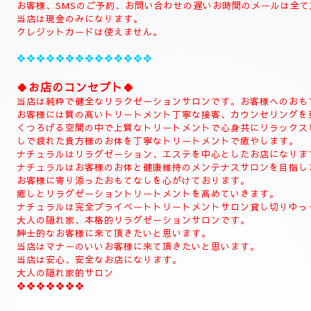
当店のHPをお選びいただき誠にありがとうございます。
📱
090-1287-6359
📱
(営業時間13:00～21:00)
(出張は最終受付22時迄になりますがそれ以降はご相談下さい。)
(完全ご予約制)
📱受付時間10時〜になります。📱
当日のご予約もご予約制になりますので、お早めのご予約でお願い
(お問い合わせは全てのお客様SMSのみ対応致します。)
SMSのご予約はお名前、入れてくださいね。
お電話のお客様はご予約のみ対応致します。
SMSでもご予約可能でございます。
📱ご新規様のご予約はお電話にてお願い致しす。📱
(完全ご予約制になります。)
(お客様当店は現金のみになります。)
ご予約のお客様
📱初めての方はお電話お願い致します。📱
(ご新規様)
◆お名前
◆希望コース
◆希望のお時間
📱😊ご予約のお客様のみ24時間SMSご予約可能でございます。
お名前、希望コース、希望お時間を必ず入れてメールください。
お客様、SMSのご予約、お問い合わせの遅いお時間のメールは全