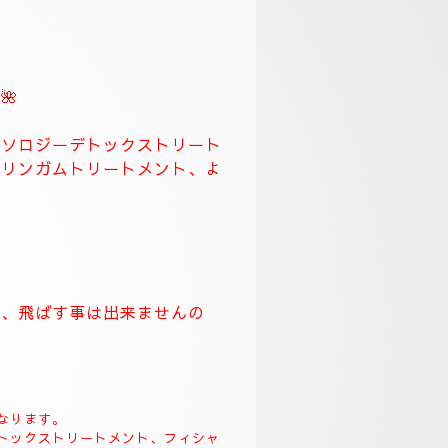
スになります。
🌹
ます、何時もより長めに全身極
労回復トリートメント長めに致