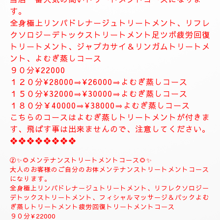
お体が軽くなり、とても癒されます。
精神的にお疲れの方におすすめ致します。
１２０分⇒¥30000⇒¥27000
１５０分⇒¥35000⇒¥33000
❖❖❖❖❖❖❖
❖❖❖❖❖❖❖❖❖❖❖❖
✨８月のおすすめコース✨
🌺🌻①ジャプカサイ＆リンガムトリートメントコース
🌻🌺
当店一番人気の高いトリートメントコースになりま
す。
全身極上リンパドレナージュトリートメント、リフレ
クソロジーデトックストリートメント足ツボ疲労回復
トリートメント、ジャプカサイ＆リンガムトリートメ
ント、よむぎ蒸しコース
９０分¥22000
１２０分¥28000⇒¥26000⇒よむぎ蒸しコース