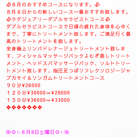
します。
お客様に寄り添ったおもてなしを心がけております。
癒しとリラグゼーショントリートメントを高めていきます。
ナチュラルは完全プライベートトリートメントサロン貸し切りゆ
っくりトリートメント致します。
大人の隠れ家、本格的リラグゼーションサロンです。
紳士的なお客様に来て頂きたいと思います。
当店はマナーのいいお客様に来て頂きたいと思います。
当店は安心、安全なお店になります。
大人の隠れ家的サロン
❖❖❖❖❖❖❖
🥀🌹新しいコース🥀🌹
🥀８月のおすすめコースになります。🥀
８月６日からの新しいコース一番おすすめ致します。
🥀ラグジュアリーダブルセラピストコース🥀
ダブルセラピストコースで日頃の疲れた身体を心ゆく
まで、丁寧にトリートメント致します。ご満足行く最
高のトリートメントを致します。
全身極上リンパドレナージュトリートメント致しま