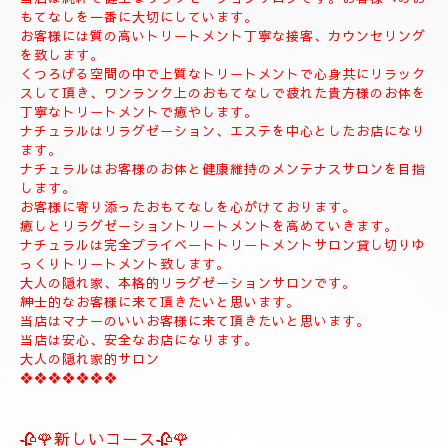
◆お名前
◆希望コース
◆希望のお時間
📱😊ご予約のお客様のみ24時間SMSご予約可能でございます。
お名前、希望コース、希望お時間を必ず入れてメールください。
お客様、SMSのご予約、お問い合わせの遅いお時間のメールは全
て次の朝にメール致します。
当店は現金のみになります。
クレジットカードは使えません。
❖❖❖❖❖❖❖❖❖❖❖❖❖❖
🍀お店のコンセプト🍀
当店は純粋で健全なリラクゼーションサロンです。お客様へのお
もてなしを一番に大切にしています。
お客様には質の高いトリートメント丁寧な接客、カウンセリング
を致します。
くつろげる空間の中で上質なトリートメントで心身共にリラック
スして頂き、ワンランク上のおもてなしで疲れた貴方様のお体を
丁寧なトリートメントで癒やします。
ナチュラルはリラグゼーション、エステを中心としたお店になり
ます。
ナチュラルはお客様のお体と健康維持のメンテナスサロンを目指