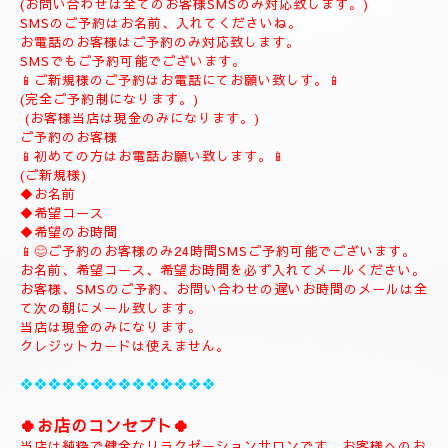
(ご予約は完全ご予約制です。)
❖❖❖❖❖❖❖❖❖❖❖❖❖❖❖❖
💎
ナチュラルのホームページにようこそ
💎
当店のHPをお選びいただき誠にありがとうございます。
📱
090-1287-6359
📱
(営業時間13:00～21:00)
(出張は最終受付22時迄になりますがそれ以降はご相談下さい。)
(完全ご予約制)
📱受付時間10時〜になります。📱
当日のご予約もご予約制になりますので、お早めのご予約でお願
い致します。
(お問い合わせは全てのお客様SMSのみ対応致します。)
SMSのご予約はお名前、入れてくださいね。
お電話のお客様はご予約のみ対応致します。
SMSでもご予約可能でございます。
📱ご新規様のご予約はお電話にてお願い致しす。📱
(完全ご予約制になります。)
(お客様当店は現金のみになります。)
ご予約のお客様
📱初めての方はお電話お願い致します。📱
(ご新規様)