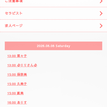
🌈( 出張システム)🌈
🩷りりさんのコース🩷
🌸ブログ🌸
🩷事前の空きお時間になります。🩷
カレンダー
ご注意事項
セラピスト
求人ページ