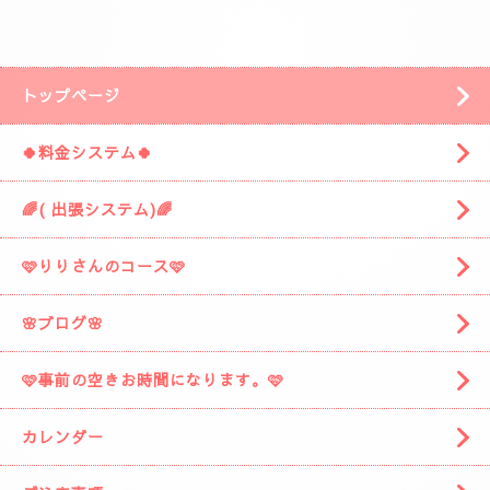
安倍川方面の静岡市駿河区みずほ３丁目の
近くです。
「ぷるみえーる みずほ店」
様の近くです。
「ぷるみえーる」さんを通り過ぎて
安倍川駅の方に進みますと
左側に広い駐車場がありますそこの１９番に
お車を停めてください。
着きましたら
お電話お願いしますね。
スタッフがお出迎えに伺います。
(📱
090-1287-6359
📱)
トップページ
🍀料金システム🍀