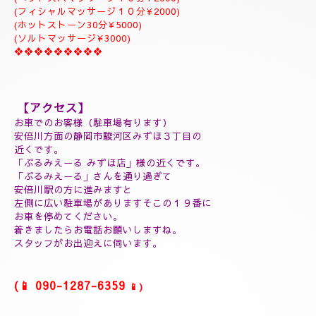
ジャプカサイ＆リンガムトリートメント、よむぎ蒸しコース
９０分￥25000
１２０分¥30000⇒¥28000
１５０分¥35000⇒¥32000
❖❖❖❖❖❖❖❖❖
(延長30分¥7000)
(60分延長¥14000)
(ご指名￥2000)
(よむぎ蒸し30分¥5000)
(よむぎ蒸し45分¥7000)
(リフレクソロジートリートメント30分¥5000)
(ヘッドスパマッサージ１０分¥2000)
(フィシャルマッサージ１０分¥2000)
(ホットストーン30分¥5000)
(ソルトマッサージ¥3000)
❖❖❖❖❖❖❖❖❖
【アクセス】
お車でのお客様（駐車場有ります）