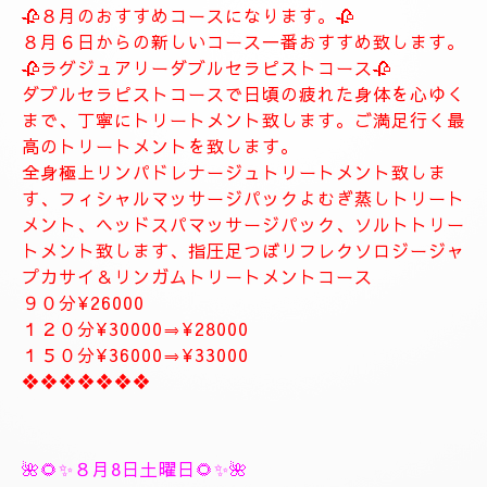
します。
お客様に寄り添ったおもてなしを心がけております。
癒しとリラグゼーショントリートメントを高めていきます。
ナチュラルは完全プライベートトリートメントサロン貸し切りゆ
っくりトリートメント致します。
大人の隠れ家、本格的リラグゼーションサロンです。
紳士的なお客様に来て頂きたいと思います。
当店はマナーのいいお客様に来て頂きたいと思います。
当店は安心、安全なお店になります。
大人の隠れ家的サロン
❖❖❖❖❖❖❖
🥀🌹新しいコース🥀🌹
🥀８月のおすすめコースになります。🥀
８月６日からの新しいコース一番おすすめ致します。
🥀ラグジュアリーダブルセラピストコース🥀
ダブルセラピストコースで日頃の疲れた身体を心ゆく
まで、丁寧にトリートメント致します。ご満足行く最
高のトリートメントを致します。
全身極上リンパドレナージュトリートメント致しま