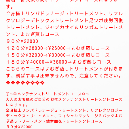
お体が軽くなり、とても癒されます。
精神的にお疲れの方におすすめ致します。
１２０分⇒¥30000⇒¥27000
１５０分⇒¥35000⇒¥33000
❖❖❖❖❖❖❖
❖❖❖❖❖❖❖❖❖❖❖❖
✨８月のおすすめコース✨
🌺🌻①ジャプカサイ＆リンガムトリートメントコース
🌻🌺
当店一番人気の高いトリートメントコースになりま
す。
全身極上リンパドレナージュトリートメント、リフレ
クソロジーデトックストリートメント足ツボ疲労回復
トリートメント、ジャプカサイ＆リンガムトリートメ
ント、よむぎ蒸しコース
９０分¥22000
１２０分¥28000⇒¥26000⇒よむぎ蒸しコース