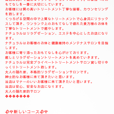
◆お名前
◆希望コース
◆希望のお時間
📱😊ご予約のお客様のみ24時間SMSご予約可能でございます。
お名前、希望コース、希望お時間を必ず入れてメールください。
お客様、SMSのご予約、お問い合わせの遅いお時間のメールは全
て次の朝にメール致します。
当店は現金のみになります。
クレジットカードは使えません。
❖❖❖❖❖❖❖❖❖❖❖❖❖❖
🍀お店のコンセプト🍀
当店は純粋で健全なリラクゼーションサロンです。お客様へのお
もてなしを一番に大切にしています。
お客様には質の高いトリートメント丁寧な接客、カウンセリング
を致します。
くつろげる空間の中で上質なトリートメントで心身共にリラック
スして頂き、ワンランク上のおもてなしで疲れた貴方様のお体を
丁寧なトリートメントで癒やします。
ナチュラルはリラグゼーション、エステを中心としたお店になり
ます。
ナチュラルはお客様のお体と健康維持のメンテナスサロンを目指