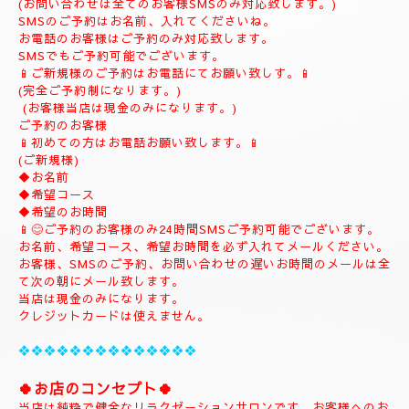
(ご予約は完全ご予約制です。)
❖❖❖❖❖❖❖❖❖❖❖❖❖❖❖❖
💎
ナチュラルのホームページにようこそ
💎
当店のHPをお選びいただき誠にありがとうございます。
📱
090-1287-6359
📱
(営業時間13:00～21:00)
(出張は最終受付22時迄になりますがそれ以降はご相談下さい。)
(完全ご予約制)
📱受付時間10時〜になります。📱
当日のご予約もご予約制になりますので、お早めのご予約でお願
い致します。
(お問い合わせは全てのお客様SMSのみ対応致します。)
SMSのご予約はお名前、入れてくださいね。
お電話のお客様はご予約のみ対応致します。
SMSでもご予約可能でございます。
📱ご新規様のご予約はお電話にてお願い致しす。📱
(完全ご予約制になります。)
(お客様当店は現金のみになります。)
ご予約のお客様
📱初めての方はお電話お願い致します。📱
(ご新規様)