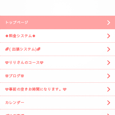
安倍川方面の静岡市駿河区みずほ３丁目の
近くです。
「ぷるみえーる みずほ店」
様の近くです。
「ぷるみえーる」さんを通り過ぎて
安倍川駅の方に進みますと
左側に広い駐車場がありますそこの１９番に
お車を停めてください。
着きましたら
お電話お願いしますね。
スタッフがお出迎えに伺います。
(📱
090-1287-6359
📱)
トップページ
🍀料金システム🍀