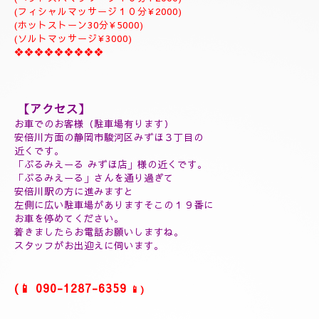
ジャプカサイ＆リンガムトリートメント、よむぎ蒸しコース
９０分￥25000
１２０分¥30000⇒¥28000
１５０分¥35000⇒¥32000
❖❖❖❖❖❖❖❖❖
(延長30分¥7000)
(60分延長¥14000)
(ご指名￥2000)
(よむぎ蒸し30分¥5000)
(よむぎ蒸し45分¥7000)
(リフレクソロジートリートメント30分¥5000)
(ヘッドスパマッサージ１０分¥2000)
(フィシャルマッサージ１０分¥2000)
(ホットストーン30分¥5000)
(ソルトマッサージ¥3000)
❖❖❖❖❖❖❖❖❖
【アクセス】
お車でのお客様（駐車場有ります）