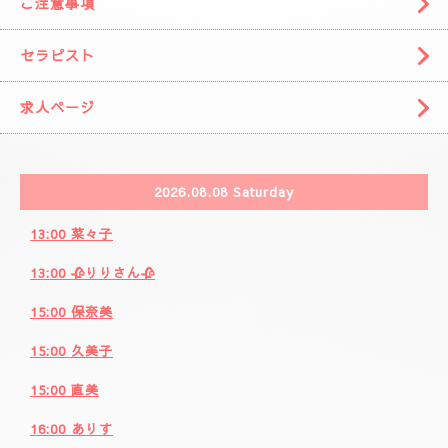
🌈( 出張システム)🌈
🩷りりさんのコース🩷
🌸ブログ🌸
🩷事前の空きお時間になります。🩷
カレンダー
ご注意事項
セラピスト
求人ページ