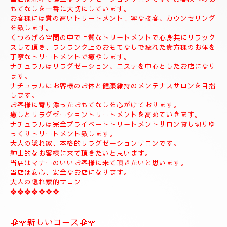
◆お名前
◆希望コース
◆希望のお時間
📱😊ご予約のお客様のみ24時間SMSご予約可能でございます。
お名前、希望コース、希望お時間を必ず入れてメールください。
お客様、SMSのご予約、お問い合わせの遅いお時間のメールは全
て次の朝にメール致します。
当店は現金のみになります。
クレジットカードは使えません。
❖❖❖❖❖❖❖❖❖❖❖❖❖❖
🍀お店のコンセプト🍀
当店は純粋で健全なリラクゼーションサロンです。お客様へのお
もてなしを一番に大切にしています。
お客様には質の高いトリートメント丁寧な接客、カウンセリング
を致します。
くつろげる空間の中で上質なトリートメントで心身共にリラック
スして頂き、ワンランク上のおもてなしで疲れた貴方様のお体を
丁寧なトリートメントで癒やします。
ナチュラルはリラグゼーション、エステを中心としたお店になり
ます。
ナチュラルはお客様のお体と健康維持のメンテナスサロンを目指