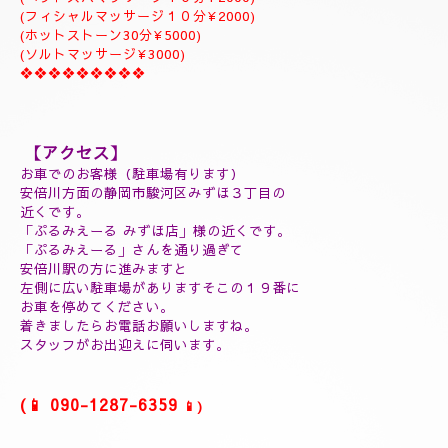
ジャプカサイ＆リンガムトリートメント、よむぎ蒸しコース
９０分￥25000
１２０分¥30000⇒¥28000
１５０分¥35000⇒¥32000
❖❖❖❖❖❖❖❖❖
(延長30分¥7000)
(60分延長¥14000)
(ご指名￥2000)
(よむぎ蒸し30分¥5000)
(よむぎ蒸し45分¥7000)
(リフレクソロジートリートメント30分¥5000)
(ヘッドスパマッサージ１０分¥2000)
(フィシャルマッサージ１０分¥2000)
(ホットストーン30分¥5000)
(ソルトマッサージ¥3000)
❖❖❖❖❖❖❖❖❖
【アクセス】
お車でのお客様（駐車場有ります）