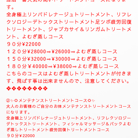
お体が軽くなり、とても癒されます。
精神的にお疲れの方におすすめ致します。
１２０分⇒¥30000⇒¥27000
１５０分⇒¥35000⇒¥33000
❖❖❖❖❖❖❖
❖❖❖❖❖❖❖❖❖❖❖❖
✨８月のおすすめコース✨
🌺🌻①ジャプカサイ＆リンガムトリートメントコース
🌻🌺
当店一番人気の高いトリートメントコースになりま
す。
全身極上リンパドレナージュトリートメント、リフレ
クソロジーデトックストリートメント足ツボ疲労回復
トリートメント、ジャプカサイ＆リンガムトリートメ
ント、よむぎ蒸しコース
９０分¥22000
１２０分¥28000⇒¥26000⇒よむぎ蒸しコース