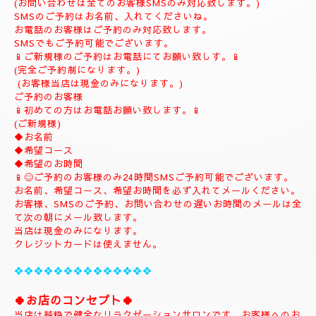
(ご予約は完全ご予約制です。)
❖❖❖❖❖❖❖❖❖❖❖❖❖❖❖❖
💎
ナチュラルのホームページにようこそ
💎
当店のHPをお選びいただき誠にありがとうございます。
📱
090-1287-6359
📱
(営業時間13:00～21:00)
(出張は最終受付22時迄になりますがそれ以降はご相談下さい。)
(完全ご予約制)
📱受付時間10時〜になります。📱
当日のご予約もご予約制になりますので、お早めのご予約でお願
い致します。
(お問い合わせは全てのお客様SMSのみ対応致します。)
SMSのご予約はお名前、入れてくださいね。
お電話のお客様はご予約のみ対応致します。
SMSでもご予約可能でございます。
📱ご新規様のご予約はお電話にてお願い致しす。📱
(完全ご予約制になります。)
(お客様当店は現金のみになります。)
ご予約のお客様
📱初めての方はお電話お願い致します。📱
(ご新規様)