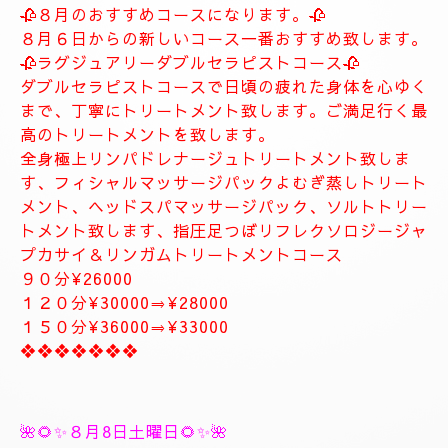
します。
お客様に寄り添ったおもてなしを心がけております。
癒しとリラグゼーショントリートメントを高めていきます。
ナチュラルは完全プライベートトリートメントサロン貸し切りゆ
っくりトリートメント致します。
大人の隠れ家、本格的リラグゼーションサロンです。
紳士的なお客様に来て頂きたいと思います。
当店はマナーのいいお客様に来て頂きたいと思います。
当店は安心、安全なお店になります。
大人の隠れ家的サロン
❖❖❖❖❖❖❖
🥀🌹新しいコース🥀🌹
🥀８月のおすすめコースになります。🥀
８月６日からの新しいコース一番おすすめ致します。
🥀ラグジュアリーダブルセラピストコース🥀
ダブルセラピストコースで日頃の疲れた身体を心ゆく
まで、丁寧にトリートメント致します。ご満足行く最
高のトリートメントを致します。
全身極上リンパドレナージュトリートメント致しま