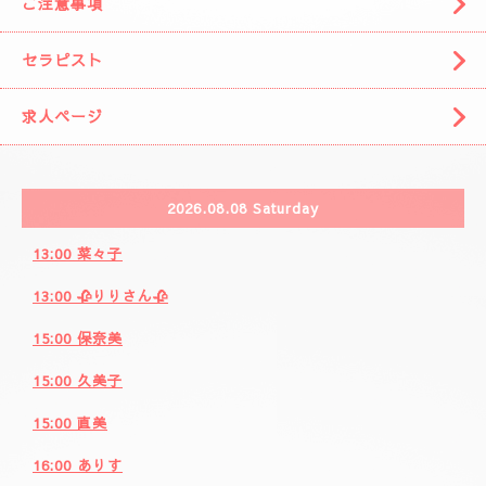
🌈( 出張システム)🌈
🩷りりさんのコース🩷
🌸ブログ🌸
🩷事前の空きお時間になります。🩷
カレンダー
ご注意事項
セラピスト
求人ページ