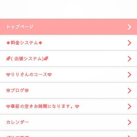
安倍川方面の静岡市駿河区みずほ３丁目の
近くです。
「ぷるみえーる みずほ店」
様の近くです。
「ぷるみえーる」さんを通り過ぎて
安倍川駅の方に進みますと
左側に広い駐車場がありますそこの１９番に
お車を停めてください。
着きましたら
お電話お願いしますね。
スタッフがお出迎えに伺います。
(📱
090-1287-6359
📱)
トップページ
🍀料金システム🍀