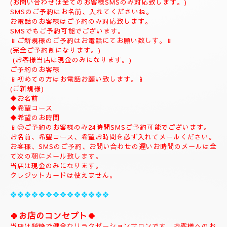
(ご予約は完全ご予約制です。)
❖❖❖❖❖❖❖❖❖❖❖❖❖❖❖❖
💎
ナチュラルのホームページにようこそ
💎
当店のHPをお選びいただき誠にありがとうございます。
📱
090-1287-6359
📱
(営業時間13:00～21:00)
(出張は最終受付22時迄になりますがそれ以降はご相談下さい。)
(完全ご予約制)
📱受付時間10時〜になります。📱
当日のご予約もご予約制になりますので、お早めのご予約でお願
い致します。
(お問い合わせは全てのお客様SMSのみ対応致します。)
SMSのご予約はお名前、入れてくださいね。
お電話のお客様はご予約のみ対応致します。
SMSでもご予約可能でございます。
📱ご新規様のご予約はお電話にてお願い致しす。📱
(完全ご予約制になります。)
(お客様当店は現金のみになります。)
ご予約のお客様
📱初めての方はお電話お願い致します。📱
(ご新規様)