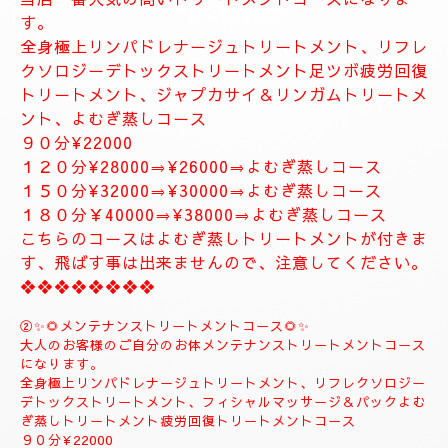
お体が軽くなり、とても癒されます。
精神的にお疲れの方におすすめ致します。
１２０分⇒¥30000⇒¥27000
１５０分⇒¥35000⇒¥33000
❖❖❖❖❖❖❖
❖❖❖❖❖❖❖❖❖❖❖❖
✨８月のおすすめコース✨
🌺🌻①ジャプカサイ＆リンガムトリートメントコース
🌻🌺
当店一番人気の高いトリートメントコースになりま
す。
全身極上リンパドレナージュトリートメント、リフレ
クソロジーデトックストリートメント足ツボ疲労回復
トリートメント、ジャプカサイ＆リンガムトリートメ
ント、よむぎ蒸しコース
９０分¥22000
１２０分¥28000⇒¥26000⇒よむぎ蒸しコース