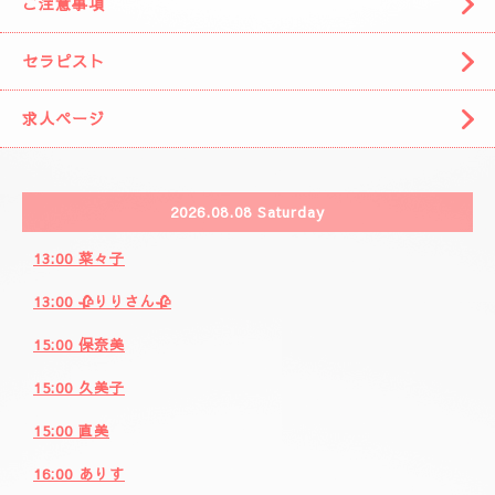
🌈( 出張システム)🌈
🩷りりさんのコース🩷
🌸ブログ🌸
🩷事前の空きお時間になります。🩷
カレンダー
ご注意事項
セラピスト
求人ページ