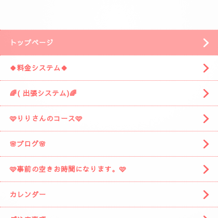
安倍川方面の静岡市駿河区みずほ３丁目の
近くです。
「ぷるみえーる みずほ店」
様の近くです。
「ぷるみえーる」さんを通り過ぎて
安倍川駅の方に進みますと
左側に広い駐車場がありますそこの１９番に
お車を停めてください。
着きましたら
お電話お願いしますね。
スタッフがお出迎えに伺います。
(📱
090-1287-6359
📱)
トップページ
🍀料金システム🍀