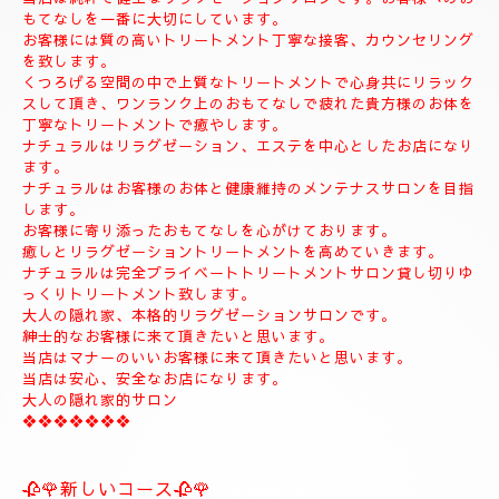
◆お名前
◆希望コース
◆希望のお時間
📱😊ご予約のお客様のみ24時間SMSご予約可能でございます。
お名前、希望コース、希望お時間を必ず入れてメールください。
お客様、SMSのご予約、お問い合わせの遅いお時間のメールは全
て次の朝にメール致します。
当店は現金のみになります。
クレジットカードは使えません。
❖❖❖❖❖❖❖❖❖❖❖❖❖❖
🍀お店のコンセプト🍀
当店は純粋で健全なリラクゼーションサロンです。お客様へのお
もてなしを一番に大切にしています。
お客様には質の高いトリートメント丁寧な接客、カウンセリング
を致します。
くつろげる空間の中で上質なトリートメントで心身共にリラック
スして頂き、ワンランク上のおもてなしで疲れた貴方様のお体を
丁寧なトリートメントで癒やします。
ナチュラルはリラグゼーション、エステを中心としたお店になり
ます。
ナチュラルはお客様のお体と健康維持のメンテナスサロンを目指