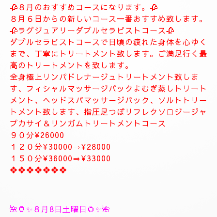
します。
お客様に寄り添ったおもてなしを心がけております。
癒しとリラグゼーショントリートメントを高めていきます。
ナチュラルは完全プライベートトリートメントサロン貸し切りゆ
っくりトリートメント致します。
大人の隠れ家、本格的リラグゼーションサロンです。
紳士的なお客様に来て頂きたいと思います。
当店はマナーのいいお客様に来て頂きたいと思います。
当店は安心、安全なお店になります。
大人の隠れ家的サロン
❖❖❖❖❖❖❖
🥀🌹新しいコース🥀🌹
🥀８月のおすすめコースになります。🥀
８月６日からの新しいコース一番おすすめ致します。
🥀ラグジュアリーダブルセラピストコース🥀
ダブルセラピストコースで日頃の疲れた身体を心ゆく
まで、丁寧にトリートメント致します。ご満足行く最
高のトリートメントを致します。
全身極上リンパドレナージュトリートメント致しま