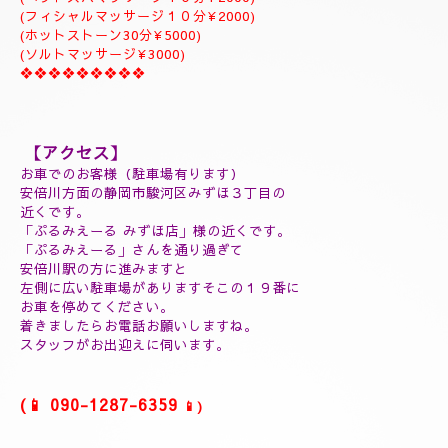
ジャプカサイ＆リンガムトリートメント、よむぎ蒸しコース
９０分￥25000
１２０分¥30000⇒¥28000
１５０分¥35000⇒¥32000
❖❖❖❖❖❖❖❖❖
(延長30分¥7000)
(60分延長¥14000)
(ご指名￥2000)
(よむぎ蒸し30分¥5000)
(よむぎ蒸し45分¥7000)
(リフレクソロジートリートメント30分¥5000)
(ヘッドスパマッサージ１０分¥2000)
(フィシャルマッサージ１０分¥2000)
(ホットストーン30分¥5000)
(ソルトマッサージ¥3000)
❖❖❖❖❖❖❖❖❖
【アクセス】
お車でのお客様（駐車場有ります）