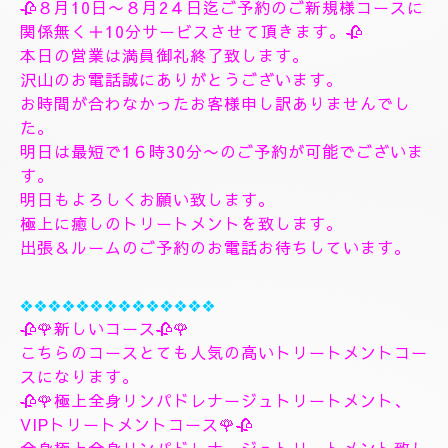
🌺🌻✨８月10日月曜日
🌻✨🌺
🥀８月10日〜８月2４日迄ご予約のご新規様コースに
関係無く＋10分サービスさせて頂きます。🥀
本日の営業は満員御礼終了致します。
沢山のお電話誠にありがとうございます。
お時間が合わなかったお客様申し訳ありませんでし
た。
明日は最短で1６時30分〜のご予約が可能でございま
す。
明日もよろしくお願い致します。
極上に癒しのトリートメントを致します。
出張＆ルームのご予約のお電話お待ちしています。
❖❖❖❖❖❖❖❖❖❖❖❖❖❖
🥀🌹新しいコース🥀🌹
こちらのコースとても人気の高いトリートメントコー
スになります。
🥀🌹極上全身リンパドレナージュトリートメント、