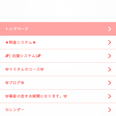
(📱
090-1287-6359
📱)
トップページ
🍀料金システム🍀
🌈( 出張システム)🌈
🩷りりさんのコース🩷
🌸ブログ🌸
🩷事前の空きお時間になります。🩷