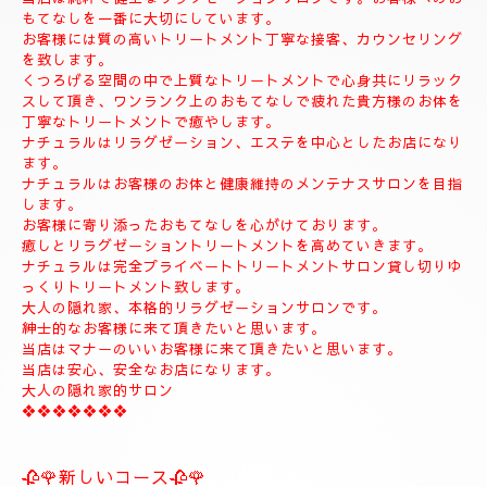
🍀お店のコンセプト🍀
当店は純粋で健全なリラクゼーションサロンです。お客様へのお
もてなしを一番に大切にしています。
お客様には質の高いトリートメント丁寧な接客、カウンセリング
を致します。
くつろげる空間の中で上質なトリートメントで心身共にリラック
スして頂き、ワンランク上のおもてなしで疲れた貴方様のお体を
丁寧なトリートメントで癒やします。
ナチュラルはリラグゼーション、エステを中心としたお店になり
ます。
ナチュラルはお客様のお体と健康維持のメンテナスサロンを目指
します。
お客様に寄り添ったおもてなしを心がけております。
癒しとリラグゼーショントリートメントを高めていきます。
ナチュラルは完全プライベートトリートメントサロン貸し切りゆ
っくりトリートメント致します。
大人の隠れ家、本格的リラグゼーションサロンです。
紳士的なお客様に来て頂きたいと思います。
当店はマナーのいいお客様に来て頂きたいと思います。
当店は安心、安全なお店になります。
大人の隠れ家的サロン
❖❖❖❖❖❖❖