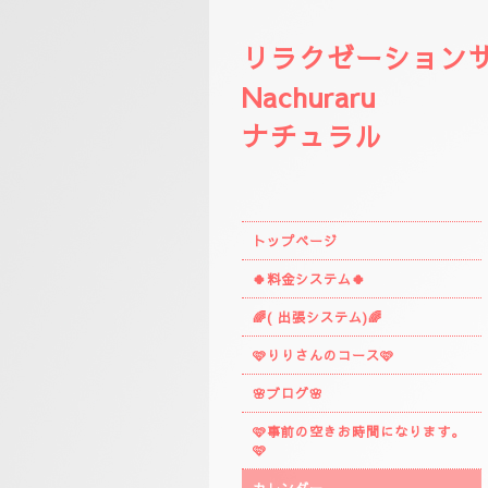
リラクゼーション
Nachuraru
ナチュラル
トップページ
🍀料金システム🍀
🌈( 出張システム)🌈
🩷りりさんのコース🩷
🌸ブログ🌸
🩷事前の空きお時間になります。
🩷