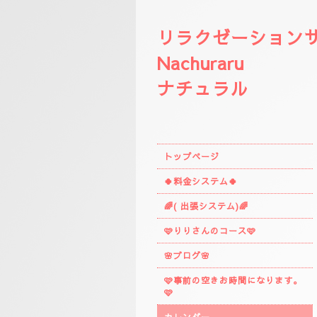
リラクゼーション
Nachuraru
ナチュラル
トップページ
🍀料金システム🍀
🌈( 出張システム)🌈
🩷りりさんのコース🩷
🌸ブログ🌸
🩷事前の空きお時間になります。
🩷