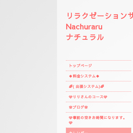
リラクゼーション
Nachuraru
ナチュラル
トップページ
🍀料金システム🍀
🌈( 出張システム)🌈
🩷りりさんのコース🩷
🌸ブログ🌸
🩷事前の空きお時間になります。
🩷