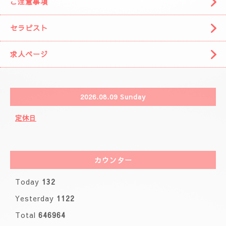
🌈( 出張システム)🌈
🩷りりさんのコース🩷
🌸ブログ🌸
🩷事前の空きお時間になります。🩷
カレンダー
ご注意事項
セラピスト
求人ページ