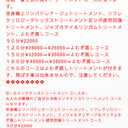
お体が軽くなり、とても癒されます。
精神的にお疲れの方におすすめ致します。
１２０分⇒¥30000⇒¥27000
１５０分⇒¥35000⇒¥33000
❖❖❖❖❖❖❖
❖❖❖❖❖❖❖❖❖❖❖❖
✨８月のおすすめコース✨
🌺🌻①ジャプカサイ＆リンガムトリートメントコース
🌻🌺
当店一番人気の高いトリートメントコースになりま
す。
全身極上リンパドレナージュトリートメント、リフレ
クソロジーデトックストリートメント足ツボ疲労回復
トリートメント、ジャプカサイ＆リンガムトリートメ
ント、よむぎ蒸しコース
９０分¥22000
１２０分¥28000⇒¥26000⇒よむぎ蒸しコース