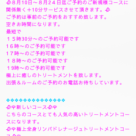
す、フィシャルマッサージパックよむぎ蒸しトリート
メント、ヘッドスパマッサージパック、ソルトトリー
トメント致します、指圧足つぼリフレクソロジージャ
プカサイ＆リンガムトリートメントコース
９０分¥26000
１２０分¥30000⇒¥28000
１５０分¥36000⇒¥33000
❖❖❖❖❖❖❖
🌺🌻✨８月10日月曜日
🌻✨🌺
🥀８月10日〜８月2４日迄ご予約のご新規様コースに
関係無く＋10分サービスさせて頂きます。🥀
ご予約は事前のご予約をおすすめ致します。
空きお時間になります。
最短で
１５時30分〜のご予約可能です
1６時〜のご予約可能です
1７時〜のご予約可能です