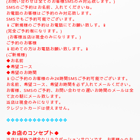
(ご予約は完全ご予約制です。)
❖❖❖❖❖❖❖❖❖❖❖❖❖❖❖❖
💎
ナチュラルのホームページにようこそ
💎
当店のHPをお選びいただき誠にありがとうございます。
📱
090-1287-6359
📱
(営業時間13:00～21:00)
(出張は最終受付22時迄になりますがそれ以降はご相談下さい。)
(完全ご予約制)
📱受付時間10時〜になります。📱
当日のご予約もご予約制になりますので、お早めのご予約でお願
い致します。
(お問い合わせは全てのお客様SMSのみ対応致します。)
SMSのご予約はお名前、入れてくださいね。
お電話のお客様はご予約のみ対応致します。
SMSでもご予約可能でございます。
📱ご新規様のご予約はお電話にてお願い致しす。📱
(完全ご予約制になります。)
(お客様当店は現金のみになります。)
ご予約のお客様
📱初めての方はお電話お願い致します。📱
(ご新規様)