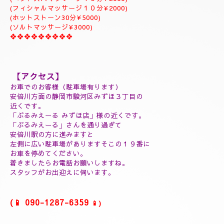
ジャプカサイ＆リンガムトリートメント、よむぎ蒸しコース
９０分￥25000
１２０分¥30000⇒¥28000
１５０分¥35000⇒¥32000
❖❖❖❖❖❖❖❖❖
(延長30分¥7000)
(60分延長¥14000)
(ご指名￥2000)
(よむぎ蒸し30分¥5000)
(よむぎ蒸し45分¥7000)
(リフレクソロジートリートメント30分¥5000)
(ヘッドスパマッサージ１０分¥2000)
(フィシャルマッサージ１０分¥2000)
(ホットストーン30分¥5000)
(ソルトマッサージ¥3000)
❖❖❖❖❖❖❖❖❖
【アクセス】
お車でのお客様（駐車場有ります）