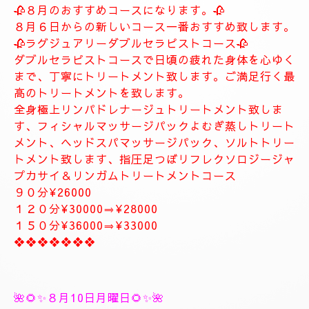
します。
お客様に寄り添ったおもてなしを心がけております。
癒しとリラグゼーショントリートメントを高めていきます。
ナチュラルは完全プライベートトリートメントサロン貸し切りゆ
っくりトリートメント致します。
大人の隠れ家、本格的リラグゼーションサロンです。
紳士的なお客様に来て頂きたいと思います。
当店はマナーのいいお客様に来て頂きたいと思います。
当店は安心、安全なお店になります。
大人の隠れ家的サロン
❖❖❖❖❖❖❖
🥀🌹新しいコース🥀🌹
🥀８月のおすすめコースになります。🥀
８月６日からの新しいコース一番おすすめ致します。
🥀ラグジュアリーダブルセラピストコース🥀
ダブルセラピストコースで日頃の疲れた身体を心ゆく
まで、丁寧にトリートメント致します。ご満足行く最
高のトリートメントを致します。
全身極上リンパドレナージュトリートメント致しま