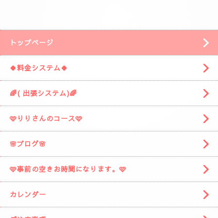
安倍川方面の静岡市駿河区みずほ３丁目の
近くです。
「ぷるみえーる みずほ店」
様の近くです。
「ぷるみえーる」さんを通り過ぎて
安倍川駅の方に進みますと
左側に広い駐車場がありますそこの１９番に
お車を停めてください。
着きましたら
お電話お願いしますね。
スタッフがお出迎えに伺います。
(📱
090-1287-6359
📱)
トップページ
🍀料金システム🍀