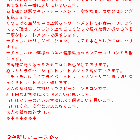
◆お名前
◆希望コース
◆希望のお時間
📱😊ご予約のお客様のみ24時間SMSご予約可能でございます。
お名前、希望コース、希望お時間を必ず入れてメールください。
お客様、SMSのご予約、お問い合わせの遅いお時間のメールは全
て次の朝にメール致します。
当店は現金のみになります。
クレジットカードは使えません。
❖❖❖❖❖❖❖❖❖❖❖❖❖❖
🍀お店のコンセプト🍀
当店は純粋で健全なリラクゼーションサロンです。お客様へのお
もてなしを一番に大切にしています。
お客様には質の高いトリートメント丁寧な接客、カウンセリング
を致します。
くつろげる空間の中で上質なトリートメントで心身共にリラック
スして頂き、ワンランク上のおもてなしで疲れた貴方様のお体を
丁寧なトリートメントで癒やします。
ナチュラルはリラグゼーション、エステを中心としたお店になり
ます。
ナチュラルはお客様のお体と健康維持のメンテナスサロンを目指