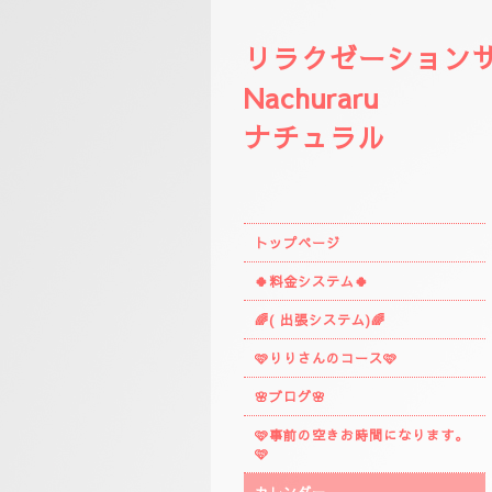
リラクゼーション
Nachuraru
ナチュラル
トップページ
🍀料金システム🍀
🌈( 出張システム)🌈
🩷りりさんのコース🩷
🌸ブログ🌸
🩷事前の空きお時間になります。
🩷