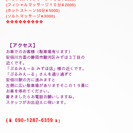
ジャプカサイ＆リンガムトリートメント、よむぎ蒸しコース
９０分￥25000
１２０分¥30000⇒¥28000
１５０分¥35000⇒¥32000
❖❖❖❖❖❖❖❖❖
(延長30分¥7000)
(60分延長¥14000)
(ご指名￥2000)
(よむぎ蒸し30分¥5000)
(よむぎ蒸し45分¥7000)
(リフレクソロジートリートメント30分¥5000)
(ヘッドスパマッサージ１０分¥2000)
(フィシャルマッサージ１０分¥2000)
(ホットストーン30分¥5000)
(ソルトマッサージ¥3000)
❖❖❖❖❖❖❖❖❖
【アクセス】
お車でのお客様（駐車場有ります）