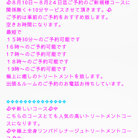
す、フィシャルマッサージパックよむぎ蒸しトリート
メント、ヘッドスパマッサージパック、ソルトトリー
トメント致します、指圧足つぼリフレクソロジージャ
プカサイ＆リンガムトリートメントコース
９０分¥26000
１２０分¥30000⇒¥28000
１５０分¥36000⇒¥33000
❖❖❖❖❖❖❖
🌺🌻✨８月10日月曜日
🌻✨🌺
🥀８月10日〜８月2４日迄ご予約のご新規様コースに
関係無く＋10分サービスさせて頂きます。🥀
ご予約は事前のご予約をおすすめ致します。
空きお時間になります。
最短で
１５時30分〜のご予約可能です
1６時〜のご予約可能です
1７時〜のご予約可能です