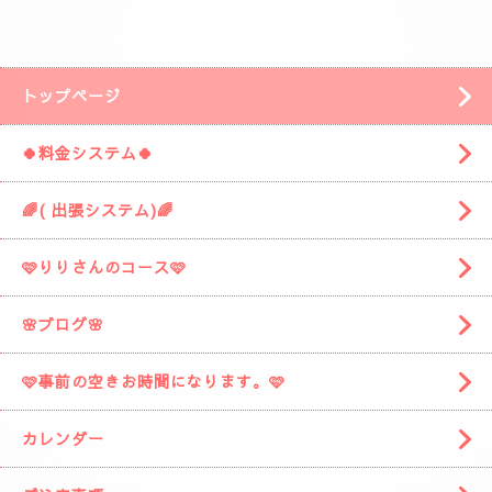
安倍川方面の静岡市駿河区みずほ３丁目の
近くです。
「ぷるみえーる みずほ店」
様の近くです。
「ぷるみえーる」さんを通り過ぎて
安倍川駅の方に進みますと
左側に広い駐車場がありますそこの１９番に
お車を停めてください。
着きましたら
お電話お願いしますね。
スタッフがお出迎えに伺います。
(📱
090-1287-6359
📱)
トップページ
🍀料金システム🍀