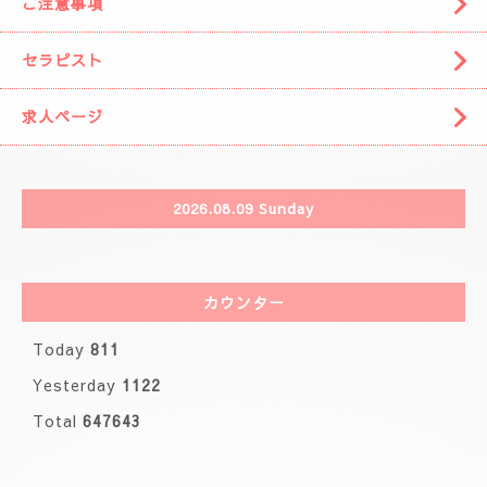
🌈( 出張システム)🌈
🩷りりさんのコース🩷
🌸ブログ🌸
🩷事前の空きお時間になります。🩷
カレンダー
ご注意事項
セラピスト
求人ページ