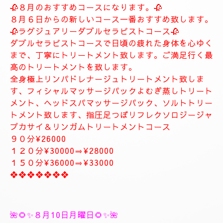
します。
お客様に寄り添ったおもてなしを心がけております。
癒しとリラグゼーショントリートメントを高めていきます。
ナチュラルは完全プライベートトリートメントサロン貸し切りゆ
っくりトリートメント致します。
大人の隠れ家、本格的リラグゼーションサロンです。
紳士的なお客様に来て頂きたいと思います。
当店はマナーのいいお客様に来て頂きたいと思います。
当店は安心、安全なお店になります。
大人の隠れ家的サロン
❖❖❖❖❖❖❖
🥀🌹新しいコース🥀🌹
🥀８月のおすすめコースになります。🥀
８月６日からの新しいコース一番おすすめ致します。
🥀ラグジュアリーダブルセラピストコース🥀
ダブルセラピストコースで日頃の疲れた身体を心ゆく
まで、丁寧にトリートメント致します。ご満足行く最
高のトリートメントを致します。
全身極上リンパドレナージュトリートメント致しま