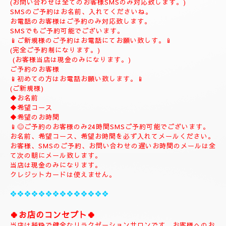
(ご予約は完全ご予約制です。)
❖❖❖❖❖❖❖❖❖❖❖❖❖❖❖❖
💎
ナチュラルのホームページにようこそ
💎
当店のHPをお選びいただき誠にありがとうございます。
📱
090-1287-6359
📱
(営業時間13:00～21:00)
(出張は最終受付22時迄になりますがそれ以降はご相談下さい。)
(完全ご予約制)
📱受付時間10時〜になります。📱
当日のご予約もご予約制になりますので、お早めのご予約でお願
い致します。
(お問い合わせは全てのお客様SMSのみ対応致します。)
SMSのご予約はお名前、入れてくださいね。
お電話のお客様はご予約のみ対応致します。
SMSでもご予約可能でございます。
📱ご新規様のご予約はお電話にてお願い致しす。📱
(完全ご予約制になります。)
(お客様当店は現金のみになります。)
ご予約のお客様
📱初めての方はお電話お願い致します。📱
(ご新規様)