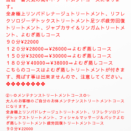
お体が軽くなり、とても癒されます。
精神的にお疲れの方におすすめ致します。
１２０分⇒¥30000⇒¥27000
１５０分⇒¥35000⇒¥33000
❖❖❖❖❖❖❖
❖❖❖❖❖❖❖❖❖❖❖❖
✨８月のおすすめコース✨
🌺🌻①ジャプカサイ＆リンガムトリートメントコース
🌻🌺
当店一番人気の高いトリートメントコースになりま
す。
全身極上リンパドレナージュトリートメント、リフレ
クソロジーデトックストリートメント足ツボ疲労回復
トリートメント、ジャプカサイ＆リンガムトリートメ
ント、よむぎ蒸しコース
９０分¥22000
１２０分¥28000⇒¥26000⇒よむぎ蒸しコース