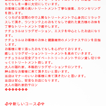
◆お名前
◆希望コース
◆希望のお時間
📱😊ご予約のお客様のみ24時間SMSご予約可能でございます。
お名前、希望コース、希望お時間を必ず入れてメールください。
お客様、SMSのご予約、お問い合わせの遅いお時間のメールは全
て次の朝にメール致します。
当店は現金のみになります。
クレジットカードは使えません。
❖❖❖❖❖❖❖❖❖❖❖❖❖❖
🍀お店のコンセプト🍀
当店は純粋で健全なリラクゼーションサロンです。お客様へのお
もてなしを一番に大切にしています。
お客様には質の高いトリートメント丁寧な接客、カウンセリング
を致します。
くつろげる空間の中で上質なトリートメントで心身共にリラック
スして頂き、ワンランク上のおもてなしで疲れた貴方様のお体を
丁寧なトリートメントで癒やします。
ナチュラルはリラグゼーション、エステを中心としたお店になり
ます。
ナチュラルはお客様のお体と健康維持のメンテナスサロンを目指