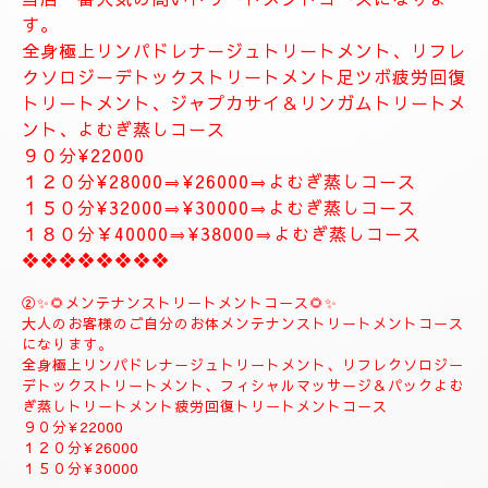
お体が軽くなり、とても癒されます。
精神的にお疲れの方におすすめ致します。
１２０分⇒¥30000⇒¥27000
１５０分⇒¥35000⇒¥33000
❖❖❖❖❖❖❖
❖❖❖❖❖❖❖❖❖❖❖❖
✨８月のおすすめコース✨
🌺🌻①ジャプカサイ＆リンガムトリートメントコース
🌻🌺
当店一番人気の高いトリートメントコースになりま
す。
全身極上リンパドレナージュトリートメント、リフレ
クソロジーデトックストリートメント足ツボ疲労回復
トリートメント、ジャプカサイ＆リンガムトリートメ
ント、よむぎ蒸しコース
９０分¥22000
１２０分¥28000⇒¥26000⇒よむぎ蒸しコース