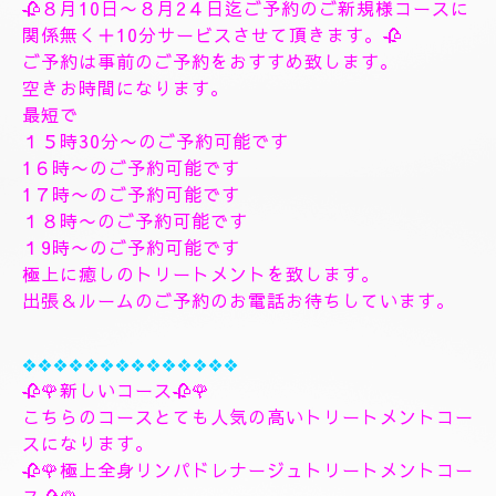
す、フィシャルマッサージパックよむぎ蒸しトリート
メント、ヘッドスパマッサージパック、ソルトトリー
トメント致します、指圧足つぼリフレクソロジージャ
プカサイ＆リンガムトリートメントコース
９０分¥26000
１２０分¥30000⇒¥28000
１５０分¥36000⇒¥33000
❖❖❖❖❖❖❖
🌺🌻✨８月10日月曜日
🌻✨🌺
🥀８月10日〜８月2４日迄ご予約のご新規様コースに
関係無く＋10分サービスさせて頂きます。🥀
ご予約は事前のご予約をおすすめ致します。
空きお時間になります。
最短で
１５時30分〜のご予約可能です
1６時〜のご予約可能です
1７時〜のご予約可能です