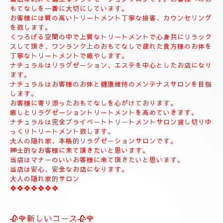
◆お名前
◆希望コース
◆希望のお時間
📱😊ご予約のお客様のみ24時間SMSご予約可能でございます。
お名前、希望コース、希望お時間を必ず入れてメールください。
お客様、SMSのご予約、お問い合わせの遅いお時間のメールは全
て次の朝にメール致します。
当店は現金のみになります。
クレジットカードは使えません。
❖❖❖❖❖❖❖❖❖❖❖❖❖❖
🍀お店のコンセプト🍀
当店は純粋で健全なリラクゼーションサロンです。お客様へのお
もてなしを一番に大切にしています。
お客様には質の高いトリートメント丁寧な接客、カウンセリング
を致します。
くつろげる空間の中で上質なトリートメントで心身共にリラック
スして頂き、ワンランク上のおもてなしで疲れた貴方様のお体を
丁寧なトリートメントで癒やします。
ナチュラルはリラグゼーション、エステを中心としたお店になり
ます。
ナチュラルはお客様のお体と健康維持のメンテナスサロンを目指