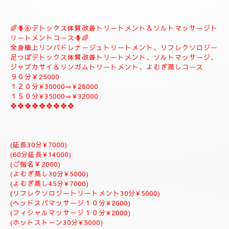
🪻🌺⑤
❖♡ナチュラルトリートメントコース❖♡🌺🪻
🌹とても人気のコースになります。🌹
全身極上リンパドレナージュトリートメント、スロートリートメ
ント致します、体質改善足つぼリフレクソロジーデトックストリ
ートメント疲労回復トリートメントアロマトリートメント致しま
す。
９０分￥20000
１２０分¥25000⇒おすすめ致します。
１５０分¥28000⇒よむぎ蒸しサービス致します。
１８０分￥34000⇒ラグジュアリーにゆっくりトリートメント致
します。
是非おすすめ致します全て入って居るコースになりますのでおす
すめです✨
体質改善⇒男性機能回復⇒更年期障害トリートメント致します。
--------------------------
🌈🪻⑥デトックス体質改善トリートメント＆ソルトマッサージト
リートメントコース🪻🌈
全身極上リンパドレナージュトリートメント、リフレクソロジー
足つぼデトックス体質改善トリートメント、ソルトマッサージ、
ジャプカサイ＆リンガムトリートメント、よむぎ蒸しコース
９０分￥25000
１２０分¥30000⇒¥28000