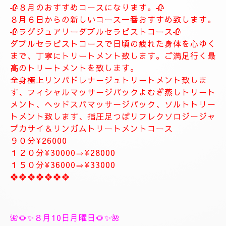
します。
お客様に寄り添ったおもてなしを心がけております。
癒しとリラグゼーショントリートメントを高めていきます。
ナチュラルは完全プライベートトリートメントサロン貸し切りゆ
っくりトリートメント致します。
大人の隠れ家、本格的リラグゼーションサロンです。
紳士的なお客様に来て頂きたいと思います。
当店はマナーのいいお客様に来て頂きたいと思います。
当店は安心、安全なお店になります。
大人の隠れ家的サロン
❖❖❖❖❖❖❖
🥀🌹新しいコース🥀🌹
🥀８月のおすすめコースになります。🥀
８月６日からの新しいコース一番おすすめ致します。
🥀ラグジュアリーダブルセラピストコース🥀
ダブルセラピストコースで日頃の疲れた身体を心ゆく
まで、丁寧にトリートメント致します。ご満足行く最
高のトリートメントを致します。
全身極上リンパドレナージュトリートメント致しま