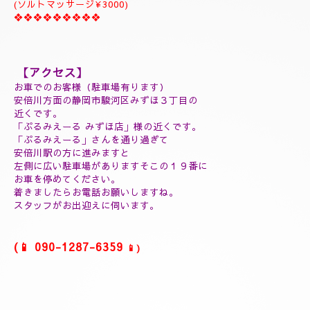
１５０分¥35000⇒¥32000
❖❖❖❖❖❖❖❖❖
(延長30分¥7000)
(60分延長¥14000)
(ご指名￥2000)
(よむぎ蒸し30分¥5000)
(よむぎ蒸し45分¥7000)
(リフレクソロジートリートメント30分¥5000)
(ヘッドスパマッサージ１０分¥2000)
(フィシャルマッサージ１０分¥2000)
(ホットストーン30分¥5000)
(ソルトマッサージ¥3000)
❖❖❖❖❖❖❖❖❖
【アクセス】
お車でのお客様（駐車場有ります）
安倍川方面の静岡市駿河区みずほ３丁目の
近くです。