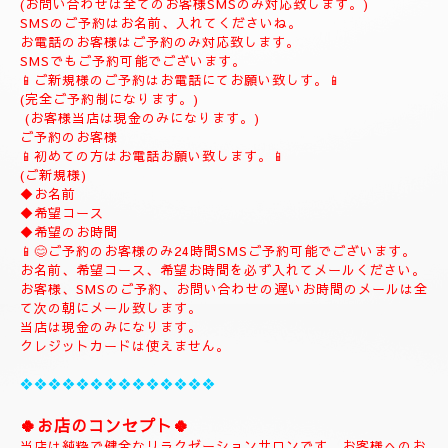
(ご予約は完全ご予約制です。)
❖❖❖❖❖❖❖❖❖❖❖❖❖❖❖❖
💎
ナチュラルのホームページにようこそ
💎
当店のHPをお選びいただき誠にありがとうございます。
📱
090-1287-6359
📱
(営業時間13:00～21:00)
(出張は最終受付22時迄になりますがそれ以降はご相談下さい。)
(完全ご予約制)
📱受付時間10時〜になります。📱
当日のご予約もご予約制になりますので、お早めのご予約でお願
い致します。
(お問い合わせは全てのお客様SMSのみ対応致します。)
SMSのご予約はお名前、入れてくださいね。
お電話のお客様はご予約のみ対応致します。
SMSでもご予約可能でございます。
📱ご新規様のご予約はお電話にてお願い致しす。📱
(完全ご予約制になります。)
(お客様当店は現金のみになります。)
ご予約のお客様
📱初めての方はお電話お願い致します。📱
(ご新規様)