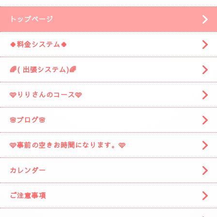
「ぷるみえーる みずほ店」
様の近くです。
「ぷるみえーる」さんを通り過ぎて
安倍川駅の方に進みますと
左側に広い駐車場がありますそこの１９番に
お車を停めてください。
着きましたら
お電話お願いしますね。
スタッフがお出迎えに伺います。
(📱
090-1287-6359
📱)
トップページ
🍀料金システム🍀
🌈( 出張システム)🌈