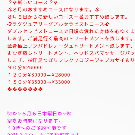
🥀🌹新しいコース🥀🌹
🥀８月のおすすめコースになります。🥀
８月６日からの新しいコース一番おすすめ致します。
🥀ラグジュアリーダブルセラピストコース🥀
ダブルセラピストコースで日頃の疲れた身体を心ゆく
します。ご満足行く最高のトリートメントを致します
全身極上リンパドレナージュトリートメント致します
よむぎ蒸しトリートメント、ヘッドスパマッサージパ
します、指圧足つぼリフレクソロジージャプカサイ＆
９０分¥26000
１２０分¥30000⇒¥28000
１５０分¥36000⇒¥33000
❖❖❖❖❖❖❖
🌺🌻✨８月６日木曜日
🌻✨🌺
空きお時間になります。
１9時〜のご予約可能です
20時３０分〜のご予約可能です