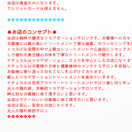
当店は現金のみになります。
クレジットカードは使えません。
❖❖❖❖❖❖❖❖❖❖❖❖❖❖
🍀お店のコンセプト🍀
当店は純粋で健全なリラクゼーションサロンです。お客様へのおも
お客様には質の高いトリートメント丁寧な接客、カウンセリングを
くつろげる空間の中で上質なトリートメントで心身共にリラックス
しで疲れた貴方様のお体を丁寧なトリートメントで癒やします。
ナチュラルはリラグゼーション、エステを中心としたお店になりま
ナチュラルはお客様のお体と健康維持のメンテナスサロンを目指し
お客様に寄り添ったおもてなしを心がけております。
癒しとリラグゼーショントリートメントを高めていきます。
ナチュラルは完全プライベートトリートメントサロン貸し切りゆっ
大人の隠れ家、本格的リラグゼーションサロンです。
紳士的なお客様に来て頂きたいと思います。
当店はマナーのいいお客様に来て頂きたいと思います。
当店は安心、安全なお店になります。
大人の隠れ家的サロン
❖❖❖❖❖❖❖