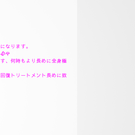
スになります。
🌹
ます、何時もより長めに全身極
労回復トリートメント長めに致