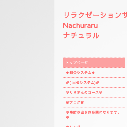
リラクゼーション
Nachuraru
ナチュラル
トップページ
🍀料金システム🍀
🌈( 出張システム)🌈
🩷りりさんのコース🩷
🌸ブログ🌸
🩷事前の空きお時間になります。
🩷