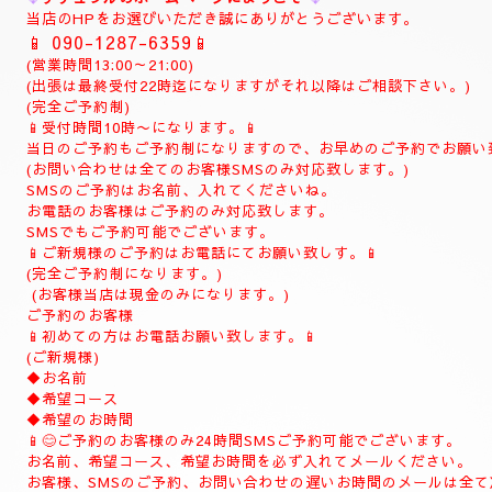
当店のHPをお選びいただき誠にありがとうございます。
📱
090-1287-6359
📱
(営業時間13:00～21:00)
(出張は最終受付22時迄になりますがそれ以降はご相談下さい。)
(完全ご予約制)
📱受付時間10時〜になります。📱
当日のご予約もご予約制になりますので、お早めのご予約でお願い
(お問い合わせは全てのお客様SMSのみ対応致します。)
SMSのご予約はお名前、入れてくださいね。
お電話のお客様はご予約のみ対応致します。
SMSでもご予約可能でございます。
📱ご新規様のご予約はお電話にてお願い致しす。📱
(完全ご予約制になります。)
(お客様当店は現金のみになります。)
ご予約のお客様
📱初めての方はお電話お願い致します。📱
(ご新規様)
◆お名前
◆希望コース
◆希望のお時間
📱😊ご予約のお客様のみ24時間SMSご予約可能でございます。
お名前、希望コース、希望お時間を必ず入れてメールください。
お客様、SMSのご予約、お問い合わせの遅いお時間のメールは全