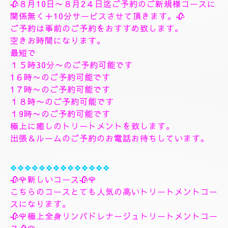
す、フィシャルマッサージパックよむぎ蒸しトリート
メント、ヘッドスパマッサージパック、ソルトトリー
トメント致します、指圧足つぼリフレクソロジージャ
プカサイ＆リンガムトリートメントコース
９０分¥26000
１２０分¥30000⇒¥28000
１５０分¥36000⇒¥33000
❖❖❖❖❖❖❖
🌺🌻✨８月10日月曜日
🌻✨🌺
🥀８月10日〜８月2４日迄ご予約のご新規様コースに
関係無く＋10分サービスさせて頂きます。🥀
ご予約は事前のご予約をおすすめ致します。
空きお時間になります。
最短で
１５時30分〜のご予約可能です
1６時〜のご予約可能です
1７時〜のご予約可能です