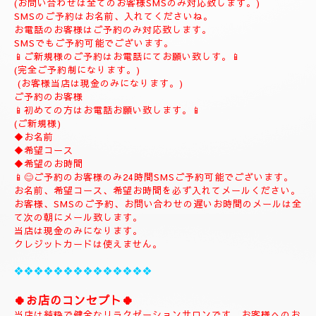
(ご予約は完全ご予約制です。)
❖❖❖❖❖❖❖❖❖❖❖❖❖❖❖❖
💎
ナチュラルのホームページにようこそ
💎
当店のHPをお選びいただき誠にありがとうございます。
📱
090-1287-6359
📱
(営業時間13:00～21:00)
(出張は最終受付22時迄になりますがそれ以降はご相談下さい。)
(完全ご予約制)
📱受付時間10時〜になります。📱
当日のご予約もご予約制になりますので、お早めのご予約でお願
い致します。
(お問い合わせは全てのお客様SMSのみ対応致します。)
SMSのご予約はお名前、入れてくださいね。
お電話のお客様はご予約のみ対応致します。
SMSでもご予約可能でございます。
📱ご新規様のご予約はお電話にてお願い致しす。📱
(完全ご予約制になります。)
(お客様当店は現金のみになります。)
ご予約のお客様
📱初めての方はお電話お願い致します。📱
(ご新規様)