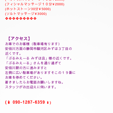
ジャプカサイ＆リンガムトリートメント、よむぎ蒸しコース
９０分￥25000
１２０分¥30000⇒¥28000
１５０分¥35000⇒¥32000
❖❖❖❖❖❖❖❖❖
(延長30分¥7000)
(60分延長¥14000)
(ご指名￥2000)
(よむぎ蒸し30分¥5000)
(よむぎ蒸し45分¥7000)
(リフレクソロジートリートメント30分¥5000)
(ヘッドスパマッサージ１０分¥2000)
(フィシャルマッサージ１０分¥2000)
(ホットストーン30分¥5000)
(ソルトマッサージ¥3000)
❖❖❖❖❖❖❖❖❖
【アクセス】
お車でのお客様（駐車場有ります）