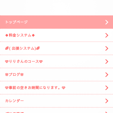
安倍川方面の静岡市駿河区みずほ３丁目の
近くです。
「ぷるみえーる みずほ店」
様の近くです。
「ぷるみえーる」さんを通り過ぎて
安倍川駅の方に進みますと
左側に広い駐車場がありますそこの１９番に
お車を停めてください。
着きましたら
お電話お願いしますね。
スタッフがお出迎えに伺います。
(📱
090-1287-6359
📱)
トップページ
🍀料金システム🍀