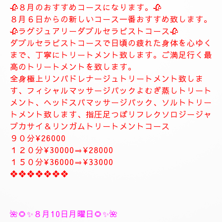
します。
お客様に寄り添ったおもてなしを心がけております。
癒しとリラグゼーショントリートメントを高めていきます。
ナチュラルは完全プライベートトリートメントサロン貸し切りゆ
っくりトリートメント致します。
大人の隠れ家、本格的リラグゼーションサロンです。
紳士的なお客様に来て頂きたいと思います。
当店はマナーのいいお客様に来て頂きたいと思います。
当店は安心、安全なお店になります。
大人の隠れ家的サロン
❖❖❖❖❖❖❖
🥀🌹新しいコース🥀🌹
🥀８月のおすすめコースになります。🥀
８月６日からの新しいコース一番おすすめ致します。
🥀ラグジュアリーダブルセラピストコース🥀
ダブルセラピストコースで日頃の疲れた身体を心ゆく
まで、丁寧にトリートメント致します。ご満足行く最
高のトリートメントを致します。
全身極上リンパドレナージュトリートメント致しま