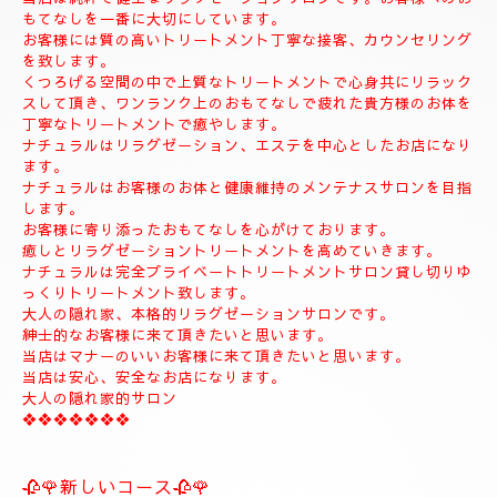
◆お名前
◆希望コース
◆希望のお時間
📱😊ご予約のお客様のみ24時間SMSご予約可能でございます。
お名前、希望コース、希望お時間を必ず入れてメールください。
お客様、SMSのご予約、お問い合わせの遅いお時間のメールは全
て次の朝にメール致します。
当店は現金のみになります。
クレジットカードは使えません。
❖❖❖❖❖❖❖❖❖❖❖❖❖❖
🍀お店のコンセプト🍀
当店は純粋で健全なリラクゼーションサロンです。お客様へのお
もてなしを一番に大切にしています。
お客様には質の高いトリートメント丁寧な接客、カウンセリング
を致します。
くつろげる空間の中で上質なトリートメントで心身共にリラック
スして頂き、ワンランク上のおもてなしで疲れた貴方様のお体を
丁寧なトリートメントで癒やします。
ナチュラルはリラグゼーション、エステを中心としたお店になり
ます。
ナチュラルはお客様のお体と健康維持のメンテナスサロンを目指