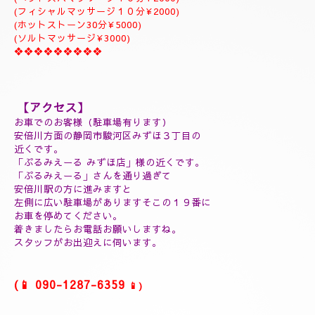
ジャプカサイ＆リンガムトリートメント、よむぎ蒸しコース
９０分￥25000
１２０分¥30000⇒¥28000
１５０分¥35000⇒¥32000
❖❖❖❖❖❖❖❖❖
(延長30分¥7000)
(60分延長¥14000)
(ご指名￥2000)
(よむぎ蒸し30分¥5000)
(よむぎ蒸し45分¥7000)
(リフレクソロジートリートメント30分¥5000)
(ヘッドスパマッサージ１０分¥2000)
(フィシャルマッサージ１０分¥2000)
(ホットストーン30分¥5000)
(ソルトマッサージ¥3000)
❖❖❖❖❖❖❖❖❖
【アクセス】
お車でのお客様（駐車場有ります）