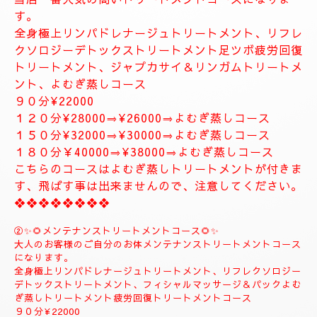
お体が軽くなり、とても癒されます。
精神的にお疲れの方におすすめ致します。
１２０分⇒¥30000⇒¥27000
１５０分⇒¥35000⇒¥33000
❖❖❖❖❖❖❖
❖❖❖❖❖❖❖❖❖❖❖❖
✨８月のおすすめコース✨
🌺🌻①ジャプカサイ＆リンガムトリートメントコース
🌻🌺
当店一番人気の高いトリートメントコースになりま
す。
全身極上リンパドレナージュトリートメント、リフレ
クソロジーデトックストリートメント足ツボ疲労回復
トリートメント、ジャプカサイ＆リンガムトリートメ
ント、よむぎ蒸しコース
９０分¥22000
１２０分¥28000⇒¥26000⇒よむぎ蒸しコース