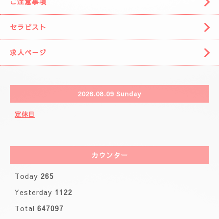
🌈( 出張システム)🌈
🩷りりさんのコース🩷
🌸ブログ🌸
🩷事前の空きお時間になります。🩷
カレンダー
ご注意事項
セラピスト
求人ページ