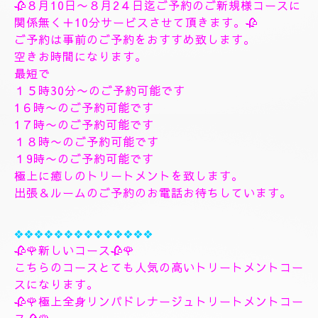
す、フィシャルマッサージパックよむぎ蒸しトリート
メント、ヘッドスパマッサージパック、ソルトトリー
トメント致します、指圧足つぼリフレクソロジージャ
プカサイ＆リンガムトリートメントコース
９０分¥26000
１２０分¥30000⇒¥28000
１５０分¥36000⇒¥33000
❖❖❖❖❖❖❖
🌺🌻✨８月10日月曜日
🌻✨🌺
🥀８月10日〜８月2４日迄ご予約のご新規様コースに
関係無く＋10分サービスさせて頂きます。🥀
ご予約は事前のご予約をおすすめ致します。
空きお時間になります。
最短で
１５時30分〜のご予約可能です
1６時〜のご予約可能です
1７時〜のご予約可能です