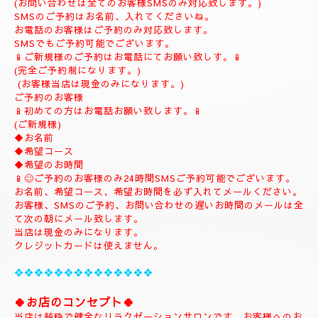
(ご予約は完全ご予約制です。)
❖❖❖❖❖❖❖❖❖❖❖❖❖❖❖❖
💎
ナチュラルのホームページにようこそ
💎
当店のHPをお選びいただき誠にありがとうございます。
📱
090-1287-6359
📱
(営業時間13:00～21:00)
(出張は最終受付22時迄になりますがそれ以降はご相談下さい。)
(完全ご予約制)
📱受付時間10時〜になります。📱
当日のご予約もご予約制になりますので、お早めのご予約でお願
い致します。
(お問い合わせは全てのお客様SMSのみ対応致します。)
SMSのご予約はお名前、入れてくださいね。
お電話のお客様はご予約のみ対応致します。
SMSでもご予約可能でございます。
📱ご新規様のご予約はお電話にてお願い致しす。📱
(完全ご予約制になります。)
(お客様当店は現金のみになります。)
ご予約のお客様
📱初めての方はお電話お願い致します。📱
(ご新規様)