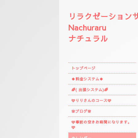
リラクゼーション
Nachuraru
ナチュラル
トップページ
🍀料金システム🍀
🌈( 出張システム)🌈
🩷りりさんのコース🩷
🌸ブログ🌸
🩷事前の空きお時間になります。
🩷