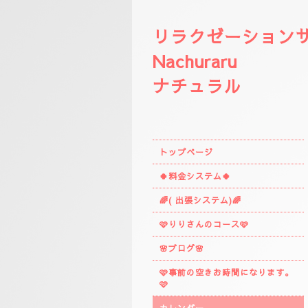
リラクゼーション
Nachuraru
ナチュラル
トップページ
🍀料金システム🍀
🌈( 出張システム)🌈
🩷りりさんのコース🩷
🌸ブログ🌸
🩷事前の空きお時間になります。
🩷